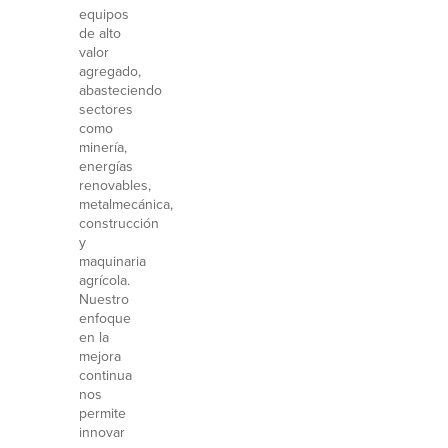
equipos
de alto
valor
agregado,
abasteciendo
sectores
como
minería,
energías
renovables,
metalmecánica,
construcción
y
maquinaria
agrícola.
Nuestro
enfoque
en la
mejora
continua
nos
permite
innovar