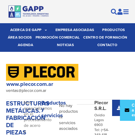
ACERCA DE GAPP
EMPRESA ASOCIADAS
PRODUCTOS
ÁREA SOCIOS
PROMOCIÓN COMERCIAL
CENTRO DE FORMACIÓN
AGENDA
NOTICIAS
CONTACTO
www.plecor.com.ar
ventas@plecor.com.ar
ESTRUCTURAS
Productos
Plecor
Nos
Desc
C
No hay
S.R.L.
especializamos
y
METÁLICAS.
catál
a
productos
en el
servicios
e
Ovidio
FABRICACIÓN
ni
procesamiento
Lagos
servicios
DE
6903
de acero
asociados
Tel: (+54-
PIEZAS
y
341) 418-