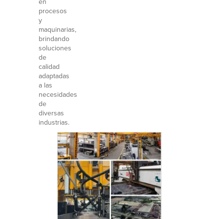
en
procesos
y
maquinarias,
brindando
soluciones
de
calidad
adaptadas
a las
necesidades
de
diversas
industrias.