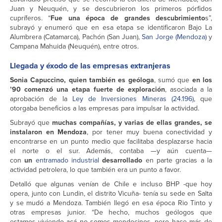
Juan y Neuquén, y se descubrieron los primeros pórfidos
cupríferos. “
Fue una época de grandes descubrimiento
s”,
subrayó y enumeró que en esa etapa se identificaron Bajo La
Alumbrera (Catamarca), Pachón (San Juan),
San Jorge (Mendoza)
y
Campana Mahuida (Neuquén), entre otros.
Llegada y éxodo de las empresas extranjeras
Sonia Capuccino, quien también es geóloga
, sumó que
en los
’90 comenzó una etapa fuerte de exploración
, asociada a la
aprobación de la
Ley de Inversiones Mineras (24.196)
, que
otorgaba beneficios a las empresas para impulsar la actividad.
Subrayó que
muchas compañías, y varias de ellas grandes, se
instalaron en Mendoza
, por tener muy buena conectividad y
encontrarse en un punto medio que facilitaba desplazarse hacia
el norte o el sur. Además, contaba —y aún cuenta—
con
un
entramado industrial
desarrollado
en parte gracias a la
actividad petrolera, lo que también era un punto a favor.
Detalló que algunas venían de Chile e incluso BHP -que hoy
opera, junto con Lundin, el distrito Vicuña- tenía su sede en Salta
y se mudó a Mendoza. También llegó en esa época Rio Tinto y
otras empresas junior. “De hecho, muchos geólogos que
estamos viviendo acá no somos mendocinos, pero hace más de