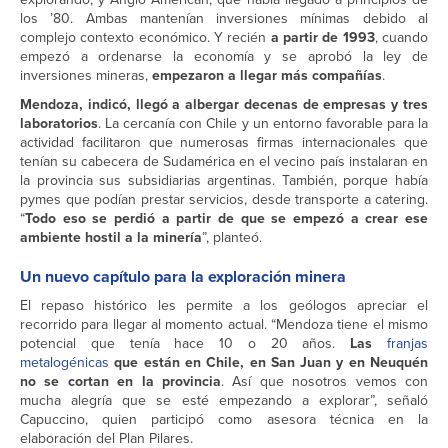
los ’80. Ambas mantenían inversiones mínimas debido al
complejo contexto económico. Y recién
a partir de 1993
, cuando
empezó a ordenarse la economía y se aprobó la ley de
inversiones mineras,
empezaron a llegar más compañías
.
Mendoza, indicó, llegó a albergar decenas de empresas y tres
laboratorios
. La cercanía con Chile y un entorno favorable para la
actividad facilitaron que numerosas firmas internacionales que
tenían su cabecera de Sudamérica en el vecino país instalaran en
la provincia sus subsidiarias argentinas. También, porque había
pymes que podían prestar servicios, desde transporte a catering.
“
Todo eso se perdió a partir de que se empezó a crear ese
ambiente hostil a la minería
”, planteó.
Un nuevo capítulo para la exploración minera
El repaso histórico les permite a los geólogos apreciar el
recorrido para llegar al momento actual. “Mendoza tiene el mismo
potencial que tenía hace 10 o 20 años.
Las
franjas
metalogénicas
que están en Chile, en San Juan y en Neuquén
no se cortan en la provincia
. Así que nosotros vemos con
mucha alegría que se esté empezando a explorar”, señaló
Capuccino, quien participó como asesora técnica en la
elaboración del Plan Pilares.