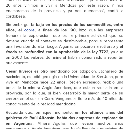
20 años vinimos a vivir a Mendoza por esta razón. Y nos
enamoramos de la provincia y ya nos quedamos”, contó la
cordobesa.
Sin embargo,
la baja en los precios de los commodities, entre
ellos, el
cobre
, a fines de los ’90
, hizo que las empresas
frenaran la exploración, que es la primera actividad que se
detiene cuando el contexto es desfavorable, porque representa
una inversión de alto riesgo. Algunas empezaron a retirarse y
el
éxodo se profundizó con la aprobación de la ley 7722
, ya que
en 2003 los valores del mineral habían comenzado a repuntar
nuevamente.
César Riveros
es otro mendocino por adopción. Jachallero de
nacimiento, estudió geología en la Universidad de San Juan, pero
vive en Mendoza hace 22 años. Recién egresado, recibió una
beca de la minera Anglo American, que estaba radicada en la
provincia, por lo que, si bien desarrolló la mayor parte de su
carrera en el sur -en Cerro Vanguardia- tiene más de 40 años de
conocimiento de la realidad mendocina.
Recuerda que, en aquel momento,
en los últimos años del
gobierno de Raúl Alfonsín, había dos empresas de exploración
en Argentina:
Minera Aguilar, que llevaba muchos años
explorando, y Anglo American, que había llegado a principios de