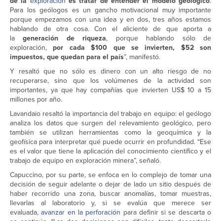
de la
exploración
es tratar de entender el modelo geológico
.
Para los geólogos es un gancho motivacional muy importante
porque empezamos con una idea y en dos, tres años estamos
hablando de otra cosa. Con el aliciente de que aporta a
la
generación de riqueza
, porque hablando sólo de
exploración,
por cada $100 que se invierten, $52 son
impuestos, que quedan para el país
”, manifestó.
Y resaltó que no sólo es dinero con un alto riesgo de no
recuperarse, sino que los volúmenes de la actividad son
importantes, ya que hay compañías que invierten US$ 10 a 15
millones por año.
Lavandaio resaltó la importancia del trabajo en equipo: el geólogo
analiza los datos que surgen del relevamiento geológico, pero
también se utilizan herramientas como la geoquímica y la
geofísica para interpretar qué puede ocurrir en profundidad. “Ese
es el valor que tiene la aplicación del conocimiento científico y el
trabajo de equipo en exploración minera”, señaló.
Capuccino, por su parte, se enfoca en lo complejo de tomar una
decisión de seguir adelante o dejar de lado un sitio después de
haber recorrido una zona, buscar anomalías, tomar muestras,
llevarlas al laboratorio y, si se evalúa que merece ser
evaluada,
avanzar en la perforación
para definir si se descarta o