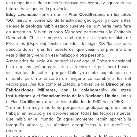
esa etapa inicial de la minería repasan esa historia y aguardan los
futuros hallazgos en la provincia.
Eddy Lavandaio
señaló que el
Plan Cordillerano, en los años
‘60
, marcó el comienzo de la actividad geológica, ya que antes
de eso la geología había estado ausente de la minería metalífera
en Argentina. Si bien, cuando Mendoza pertenecía a la Capitanía
General de Chile se empezó a trabajar en las minas de plata de
Paramillos (Uspallata), hasta mediados del siglo XIX “los grandes
descubridores” eran los puesteros, que veían una piedra o una
veta brillante y vendían ese hallazgo a otra persona.
A mediados del siglo XX, agregó el geólogo, el Gobierno nacional
hizo que los geólogos salieran a recorrer el país para buscar
yacimientos de cobre -porque Chile ya estaba explotando ese
mineral-, pero no encontraron ninguno comparable a los del
vecino país. Así fue como el Estado, a través de la
Dirección de
Fabricaciones Militares, con la colaboración de otras
instituciones y el financiamiento de las Naciones Unidas
, lanzó
el Plan Cordillerano, que se desarrolló desde 1962 hasta 1968.
“Fue un hito muy importante porque los geólogos aprendimos a
trabajar en equipo y se aprovecharon todas las técnicas nuevas
que había en el mundo. En aquel momento recién aparecía la
fotografía aérea y las técnicas geoquímicas y de geofísica”,
recordó.
Lavandaio precisó que se recorrió la cordillera de Mendoza, San