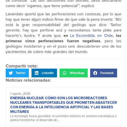
se continúa. “Las dos decisiones son difíciles, tanto descartarlo
como decir ‘sigamos, que tiene potencial’”, explicó.
Lavandaio aportó que las perforaciones son costosas, por lo que
hay que tener algún indicio firme de que vale la pena invertir. “Ahí
está la gran responsabilidad del geólogo que dice: ‘Señor
gerente, hay que perforar acá y necesitamos tanta plata para
hacerlo’», ilustra. Y acota que,
en
La Escondida, en Chile
, las
primeras cinco perforaciones fueron negativas
, pero los
geólogos insistieron y en el pozo seis descubrieron uno de los
yacimientos de cobre más grandes del mundo.
Compartir nota:
Twitter
LinkedIn
WhatsApp
Facebook
Noticias relacionadas:
1 agosto, 2026
ENERGÍA NUCLEAR: CÓMO SON LOS MICROREACTORES
NUCLEARES TRANSPORTABLES QUE PROMETEN ABASTECER
CON ENERGÍA A LA INTELIGENCIA ARTIFICIAL Y LAS BASES
MILITARES
La tecnología busca garantizar el suministro eléctrico en sectores estratégicos y
podría transformar el desarrollo de...