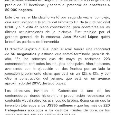
de paneles solares en Nogolí
, que se extiende a lo largo de un
predio de 72 hectáreas y tendrá el potencial de
abastecer a
80.000 hogares.
Este viernes, el Mandatario visitó por segunda vez el complejo,
que está ubicado a la altura del kilómetro 83 de la ruta nacional
N°146 y aún está en plena construcción, para adentrarse en las
últimas actualizaciones de la iniciativa. Fue recibido por el
gerente general de la empresa,
Juan Manuel López
, quien
brindó las palabras de bienvenida.
El directivo explicó que el parque solar tendrá una capacidad
de
50 megavatios
y estiman que estará terminado para fin de
año. “En los primeros días de mayo ya recibimos 223
contenedores con todos los equipos principales. Ahora estamos
avanzando con la ejecución en dos frentes: por un lado la
conexión propiamente dicha, que está en un 12% o 13%, y por
otro la construcción del parque, que está en
un avance
aproximado del 20%
“, destacó López.
Los directivos invitaron al Gobernador a uno de los
contenedores, donde hicieron una presentación respaldada en
contenido visual sobre los avances de la obra. Remarcaron que la
inversión total supera los
U$S36 millones
y que hay más de
220
trabajadores
abocados a los distintos frentes de obra, de los