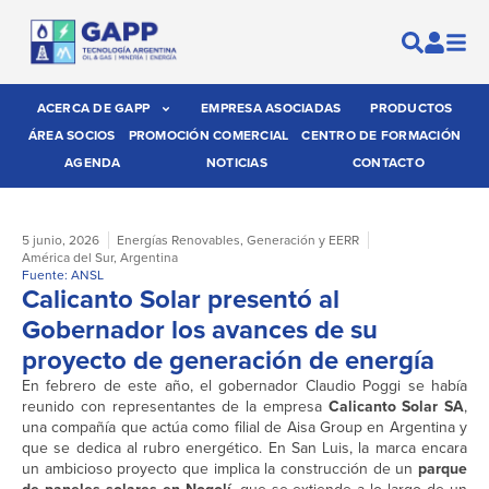
ACERCA DE GAPP
EMPRESA ASOCIADAS
PRODUCTOS
ÁREA SOCIOS
PROMOCIÓN COMERCIAL
CENTRO DE FORMACIÓN
AGENDA
NOTICIAS
CONTACTO
5 junio, 2026
Energías Renovables
,
Generación y EERR
América del Sur
,
Argentina
Fuente: ANSL
Calicanto Solar presentó al
Gobernador los avances de su
proyecto de generación de energía
En febrero de este año, el gobernador Claudio Poggi se había
reunido con representantes de la empresa
Calicanto Solar SA
,
una compañía que actúa como filial de Aisa Group en Argentina y
que se dedica al rubro energético. En San Luis, la marca encara
un ambicioso proyecto que implica la construcción de un
parque