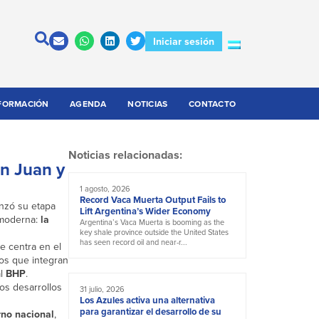
Iniciar sesión
FORMACIÓN
AGENDA
NOTICIAS
CONTACTO
Noticias relacionadas:
an Juan y
1 agosto, 2026
Record Vaca Muerta Output Fails to
enzó su etapa
Lift Argentina’s Wider Economy
a moderna:
la
Argentina’s Vaca Muerta is booming as the
key shale province outside the United States
has seen record oil and near-r...
se centra en el
tos que integran
al
BHP
.
los desarrollos
31 julio, 2026
Los Azules activa una alternativa
para garantizar el desarrollo de su
no nacional
,