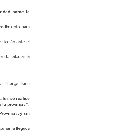
ridad sobre la
cedimiento para
entación ante el
a de calcular la
. El organismo
ales se realice
 la provincia”
.
rovincia, y sin
añar la llegada