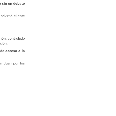
e sin un debate
advirtió el ente
chón
, controlado
ción.
 de acceso a la
an Juan por los