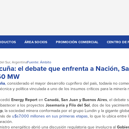
ODUCTOS
ÁREA SOCIOS
PROMOCIÓN COMERCIAL
CENTRO DE 
del Sur
,
Argentina
Fuente: Ámbito
icuña: el debate que enfrenta a Nación, S
260 MW
uña
,
considerado el mayor desarrollo cuprífero del país, todavía no com
écnica y política vinculada a uno de los insumos críticos para la minerí
ccedió
Energy Report
en
Canadá, San Juan y Buenos Aires
, el debate 
 abastecer a los proyectos
Josemaría y Filo del Sol
, dos de los yacimien
rp
, la sociedad minera conformada por el grupo Lundin y la gigante glob
 más de
u$s7.000 millones en sus primeras etapas
, lo que lo ubica entre 
ración.
istro energético abrió una discusión regulatoria que involucra al
Gobier