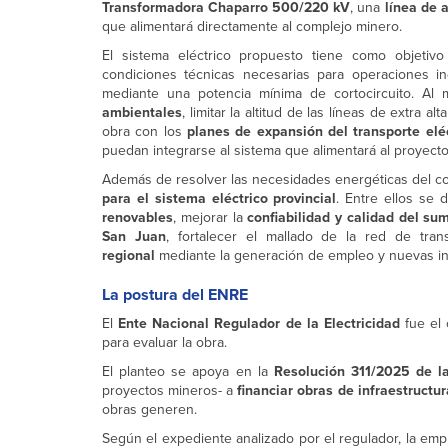
Transformadora Chaparro 500/220 kV
, una
línea de 
que alimentará directamente al complejo minero.
El sistema eléctrico propuesto tiene como objetiv
condiciones técnicas necesarias para operaciones i
mediante una potencia mínima de cortocircuito. Al
ambientales
, limitar la altitud de las líneas de extra 
obra con los
planes de expansión del transporte elé
puedan integrarse al sistema que alimentará al proyecto
Además de resolver las necesidades energéticas del co
para el sistema eléctrico provincial
. Entre ellos se 
renovables
, mejorar la
confiabilidad y calidad del sum
San Juan
, fortalecer el mallado de la red de tran
regional
mediante la generación de empleo y nuevas inv
La postura del ENRE
El
Ente Nacional Regulador de la Electricidad
fue el 
para evaluar la obra.
El planteo se apoya en la
Resolución 311/2025 de la
proyectos mineros- a
financiar obras de infraestructur
obras generen.
Según el expediente analizado por el regulador, la em