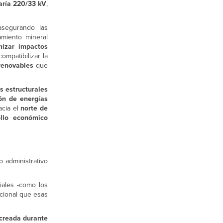
aría 220/33 kV
,
asegurando las
amiento mineral
mizar impactos
ompatibilizar la
renovables
que
s estructurales
ón de energías
acia el
norte de
ollo económico
 administrativo
iales -como los
cional que esas
 creada durante