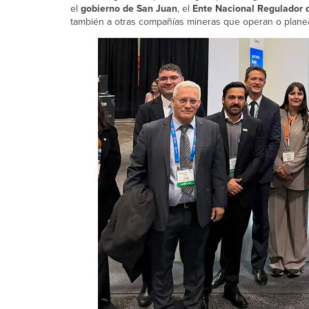
el
gobierno de San Juan
, el
Ente Nacional Regulador d
también a otras compañías mineras que operan o planea