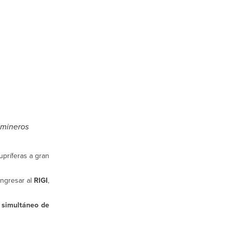
 mineros
upríferas a gran
ngresar al
RIGI
,
o simultáneo de