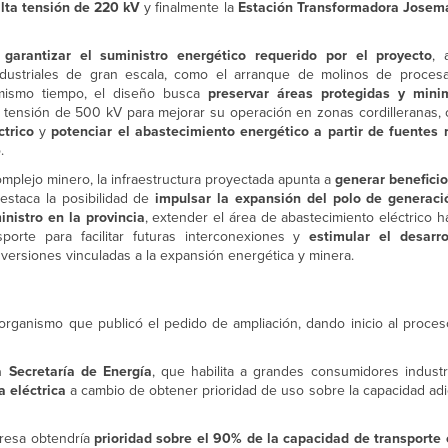
alta tensión de 220 kV
y finalmente la
Estación Transformadora Josem
o
garantizar el suministro energético requerido por el proyecto
, 
ndustriales de gran escala, como el arranque de molinos de proces
 mismo tiempo, el diseño busca
preservar áreas protegidas y mini
alta tensión de 500 kV para mejorar su operación en zonas cordilleranas, c
ctrico
y
potenciar el abastecimiento energético a partir de fuentes 
.
mplejo minero, la infraestructura proyectada apunta a
generar beneficio
destaca la posibilidad de
impulsar la expansión del polo de generaci
inistro en la provincia
, extender el área de abastecimiento eléctrico h
sporte para facilitar futuras interconexiones y
estimular el desarr
ersiones vinculadas a la expansión energética y minera.
organismo que publicó el pedido de ampliación, dando inicio al proceso
 Secretaría de Energía
, que habilita a grandes consumidores industr
a eléctrica
a cambio de obtener prioridad de uso sobre la capacidad adi
presa obtendría
prioridad sobre el 90% de la capacidad de transporte