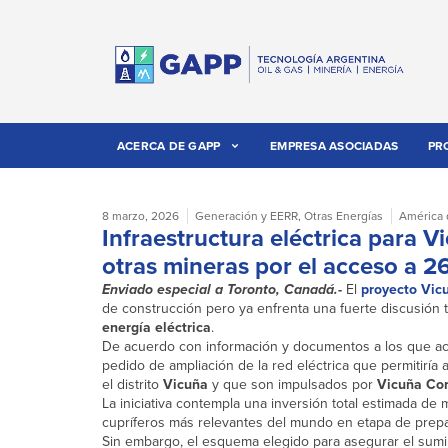
ACERCA DE GAPP
EMPRESA ASOCIADAS
PR
8 marzo, 2026
Generación y EERR
,
Otras Energías
América 
Infraestructura eléctrica para V
otras mineras por el acceso a 
Enviado especial a Toronto, Canadá.-
El
proyecto Vic
de construcción pero ya enfrenta una fuerte discusión t
energía eléctrica
.
De acuerdo con información y documentos a los que a
pedido de ampliación de la red eléctrica que permitiría
el distrito
Vicuña
y que son impulsados por
Vicuña Co
La iniciativa contempla una inversión total estimada de
cupríferos más relevantes del mundo en etapa de prepa
Sin embargo, el esquema elegido para asegurar el sumin