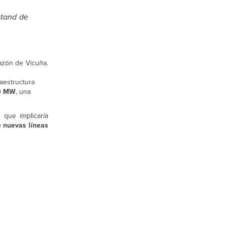
stand de
razón de Vicuña.
raestructura
60 MW
, una
 que implicaría
 nuevas líneas