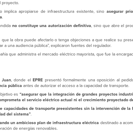
l proyecto.
implica apropiarse de infraestructura existente, sino
asegurar prio
ía
.
fundida
no constituye una autorización definitiva
, sino que abre el pro
re que la obra puede afectarlo o tenga objeciones a que realice su pres
 a una audiencia pública”, explicaron fuentes del regulador.
pañía que administra el mercado eléctrico mayorista, que fue la encargad
 Juan
, donde el
EPRE
presentó formalmente una oposición al pedido
ncia pública
antes de autorizar el acceso a la capacidad de transporte.
objetivo es
“asegurar que la integración de grandes proyectos industri
mprometa el servicio eléctrico actual ni el crecimiento proyectado de
e capacidades de transporte preexistentes sin la intervención de la P
dad del sistema”
.
ando un ambicioso plan de infraestructura eléctrica
destinado a acomp
poración de energías renovables.