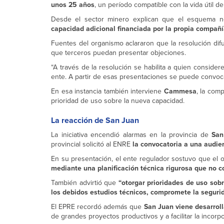
unos 25 años
, un período compatible con la vida útil de
Desde el sector minero explican que el esquema no 
capacidad adicional financiada por la propia compañ
Fuentes del organismo aclararon que la resolución di
que terceros puedan presentar objeciones.
“A través de la resolución se habilita a quien conside
ente. A partir de esas presentaciones se puede convocar
En esa instancia también interviene
Cammesa
, la com
prioridad de uso sobre la nueva capacidad.
La reacción de San Juan
La iniciativa encendió alarmas en la provincia de
San
provincial solicitó al ENRE
la convocatoria a una audie
En su presentación, el ente regulador sostuvo que el 
mediante una planificación técnica rigurosa que no co
También advirtió que
“otorgar prioridades de uso sobr
los debidos estudios técnicos, compromete la seguri
El EPRE recordó además que
San Juan viene desarroll
de grandes proyectos productivos y a facilitar la incor