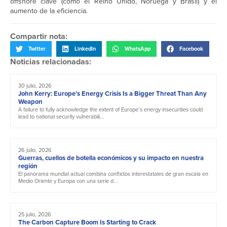
offshore clave (como el Reino Unido, Noruega y Brasil) y el
aumento de la eficiencia.
Compartir nota:
Twitter
LinkedIn
WhatsApp
Facebook
Noticias relacionadas:
30 julio, 2026
John Kerry: Europe’s Energy Crisis Is a Bigger Threat Than Any
Weapon
A failure to fully acknowledge the extent of Europe’s energy insecurities could
lead to national security vulnerabili...
26 julio, 2026
Guerras, cuellos de botella económicos y su impacto en nuestra
región
El panorama mundial actual combina conflictos interestatales de gran escala en
Medio Oriente y Europa con una serie d...
25 julio, 2026
The Carbon Capture Boom Is Starting to Crack