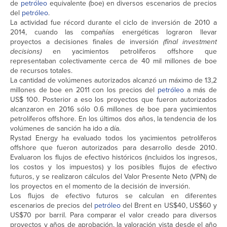
de
petróleo
equivalente (boe) en diversos escenarios de precios
del
petróleo
.
La actividad fue récord durante el ciclo de inversión de 2010 a
2014, cuando las compañías energéticas lograron llevar
proyectos a decisiones finales de inversión
(final investment
decisions)
en yacimientos petrolíferos offshore que
representaban colectivamente cerca de 40 mil millones de boe
de recursos totales.
La cantidad de volúmenes autorizados alcanzó un máximo de 13,2
millones de boe en 2011 con los precios del
petróleo
a más de
US$ 100. Posterior a eso los proyectos que fueron autorizados
alcanzaron en 2016 sólo 0.6 millones de boe para yacimientos
petrolíferos offshore. En los últimos dos años, la tendencia de los
volúmenes de sanción ha ido a día.
Rystad Energy ha evaluado todos los yacimientos petrolíferos
offshore que fueron autorizados para desarrollo desde 2010.
Evaluaron los flujos de efectivo históricos (incluidos los ingresos,
los costos y los impuestos) y los posibles flujos de efectivo
futuros, y se realizaron cálculos del Valor Presente Neto (VPN) de
los proyectos en el momento de la decisión de inversión.
Los flujos de efectivo futuros se calculan en diferentes
escenarios de precios del
petróleo
del Brent en US$40, US$60 y
US$70 por barril. Para comparar el valor creado para diversos
proyectos y años de aprobación, la valoración vista desde el año