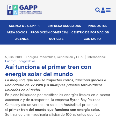
ACERCA DE GAPP
EMPRESA ASOCIADAS
PRODUCTOS
ÁREA SOCIOS
PROMOCIÓN COMERCIAL
CENTRO DE FORMACIÓN
AGENDA
NOTICIAS
CONTACTO
5 julio, 2019
Energías Renovables
,
Generación y EERR
Internacional
Fuente: Energy News
Así funciona el primer tren con
energía solar del mundo
La máquina, que realiza trayectos cortos, funciona gracias a
una batería de 77 kWh y a múltiples paneles fotovoltaicos
ubicados en el techo.
En plena búsqueda por masificar las energías limpias en el sector
automotriz y de transportes, la empresa Byron Bay Railroad
Company dio un verdadero salto en Australia al presentar
el
primer tren del mundo que funciona con energía solar.
Se trata de una maquinaria clásica de 100 asientos que fue