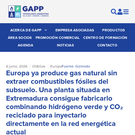
ACERCA DE GAPP
EMPRESA ASOCIADAS
PRODUCTOS
ÁREA SOCIOS
PROMOCIÓN COMERCIAL
CENTRO DE FORMACIÓN
AGENDA
NOTICIAS
CONTACTO
6 junio, 2026
Oil&Gas
Europa
Fuente: Gizmodo
Europa ya produce gas natural sin
extraer combustibles fósiles del
subsuelo. Una planta situada en
Extremadura consigue fabricarlo
combinando hidrógeno verde y CO₂
reciclado para inyectarlo
directamente en la red energética
actual