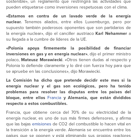
sostenible», un reglamento que restringirá las actividades que
pueden etiquetarse como inversiones respetuosas con el clima.
«Estamos en contra de un lavado verde de la energía
nuclear.
Tenemos aliados, entre ellos Luxemburgo, pero por
supuesto también poderosos oponentes que son partidarios de
la energía nuclear», dijo el canciller austriaco
Karl Nehammer
a
su llegada a la cumbre de líderes de la UE.
«Polonia apoya firmemente la posibilidad de financiar
inversiones en gas y en energía nuclear»
, dijo el primer ministro
polaco,
Mateusz Morawiecki
. «Otros tienen dudas al respecto y
Polonia lo defiende claramente y lo diré con fuerza hoy para que
se apruebe en las conclusiones», dijo Morawiecki.
La Comisión ha dicho que pretende decidir este mes si la
energía nuclear y el gas son ecológicos, pero ha tenido
problemas para resolver las disputas entre los países del
bloque, entre ellos
Francia
y Alemania, que están divididos
respecto a estos combustibles.
Francia, que obtiene cerca del 70% de su electricidad de la
energía nuclear, es uno de sus más firmes defensores, y afirma
que las bajas
emisiones
de CO2 del combustible lo hacen vital en
la transición a la energía verde. Alemania se encuentra entre los
países que se oponen y está eliminando sus propios reactores