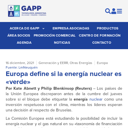
ACERCA DE GAPP
EMPRESA ASOCIADAS
PRODUCTOS
ÁREA SOCIOS
PROMOCIÓN COMERCIAL
CENTRO DE FORMACIÓN
AGENDA
NOTICIAS
CONTACTO
16 diciembre, 2021
Generación y EERR
,
Otras Energías
Europa
Fuente: LmNeuquén
Europa define si la energía nuclear es
«verde»
Por Kate Abnett y Philip Blenkinsop (Reuters)
– Los países de
la Unión Europea discreparon antes de la cumbre del jueves
sobre si el bloque debe etiquetar la
energía
nuclear
como una
inversión respetuosa con el clima, mientras los líderes esperan
una decisión al respecto de Bruselas.
La Comisión Europea está estudiando la posibilidad de incluir la
energía nuclear y el gas natural en su «taxonomía de financiación