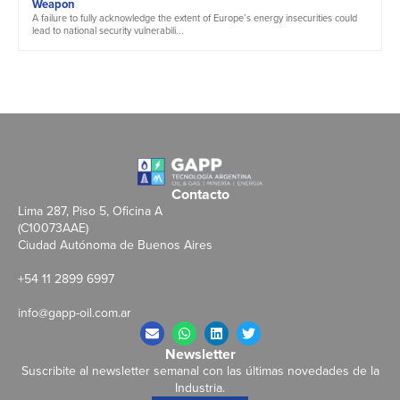
Weapon
A failure to fully acknowledge the extent of Europe’s energy insecurities could
lead to national security vulnerabili...
Contacto
Lima 287, Piso 5, Oficina A
(C10073AAE)
Ciudad Autónoma de Buenos Aires
+54 11 2899 6997
info@gapp-oil.com.ar
Newsletter
Suscribite al newsletter semanal con las últimas novedades de la
Industria.