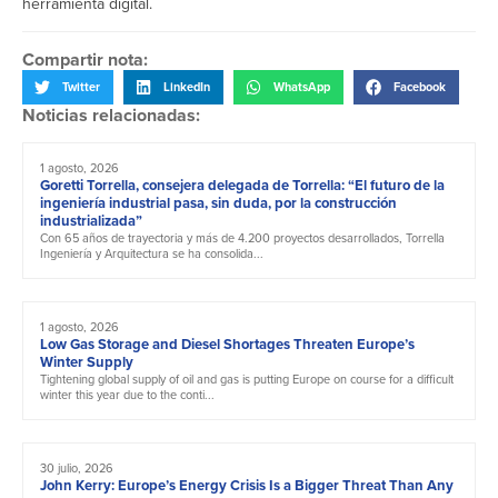
herramienta digital.
Compartir nota:
Twitter
LinkedIn
WhatsApp
Facebook
Noticias relacionadas:
1 agosto, 2026
Goretti Torrella, consejera delegada de Torrella: “El futuro de la
ingeniería industrial pasa, sin duda, por la construcción
industrializada”
Con 65 años de trayectoria y más de 4.200 proyectos desarrollados, Torrella
Ingeniería y Arquitectura se ha consolida...
1 agosto, 2026
Low Gas Storage and Diesel Shortages Threaten Europe’s
Winter Supply
Tightening global supply of oil and gas is putting Europe on course for a difficult
winter this year due to the conti...
30 julio, 2026
John Kerry: Europe’s Energy Crisis Is a Bigger Threat Than Any