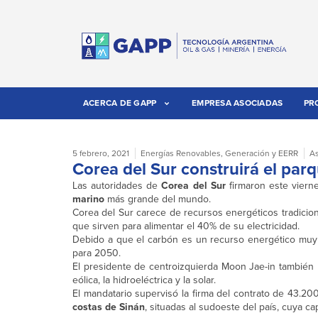
ACERCA DE GAPP
EMPRESA ASOCIADAS
PR
5 febrero, 2021
Energías Renovables
,
Generación y EERR
As
Corea del Sur construirá el pa
Las autoridades de
Corea del Sur
firmaron este vier
marino
más grande del mundo.
Corea del Sur carece de recursos energéticos tradici
que sirven para alimentar el 40% de su electricidad.
Debido a que el carbón es un recurso energético muy co
para 2050.
El presidente de centroizquierda Moon Jae-in también 
eólica, la hidroeléctrica y la solar.
El mandatario supervisó la firma del contrato de 43.2
costas de Sinán
, situadas al sudoeste del país, cuya 