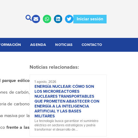
Iniciar sesión
FORMACIÓN
AGENDA
NOTICIAS
CONTACTO
Noticias relacionadas:
el
parque eólico
1 agosto, 2026
ENERGÍA NUCLEAR: CÓMO SON
LOS MICROREACTORES
ones de carbón,
NUCLEARES TRANSPORTABLES
QUE PROMETEN ABASTECER CON
teria de carbono
ENERGÍA A LA INTELIGENCIA
ARTIFICIAL Y LAS BASES
a masiva por la
MILITARES
La tecnología busca garantizar el suministro
eléctrico en sectores estratégicos y podría
lico
frente a las
transformar el desarrollo de...