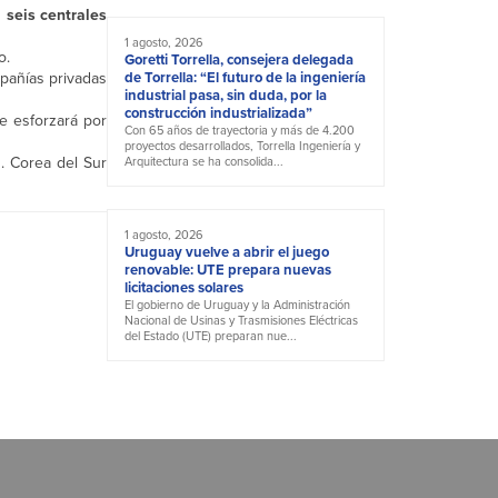
 seis centrales
1 agosto, 2026
o.
Goretti Torrella, consejera delegada
mpañías privadas
de Torrella: “El futuro de la ingeniería
industrial pasa, sin duda, por la
construcción industrializada”
e esforzará por
Con 65 años de trayectoria y más de 4.200
proyectos desarrollados, Torrella Ingeniería y
. Corea del Sur
Arquitectura se ha consolida...
1 agosto, 2026
Uruguay vuelve a abrir el juego
renovable: UTE prepara nuevas
licitaciones solares
El gobierno de Uruguay y la Administración
Nacional de Usinas y Trasmisiones Eléctricas
del Estado (UTE) preparan nue...