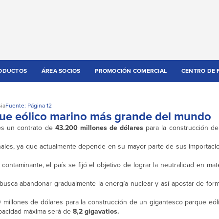
ODUCTOS
ÁREA SOCIOS
PROMOCIÓN COMERCIAL
CENTRO DE 
ia
Fuente: Página 12
rque eólico marino más grande del mundo
nes un contrato de
43.200 millones de dólares
para la construcción d
onales, ya que actualmente depende en su mayor parte de sus importaci
ntaminante, el país se fijó el objetivo de lograr la neutralidad en ma
busca abandonar gradualmente la energía nuclear y así apostar de form
00 millones de dólares para la construcción de un gigantesco parque eó
capacidad máxima será de
8,2 gigavatios.