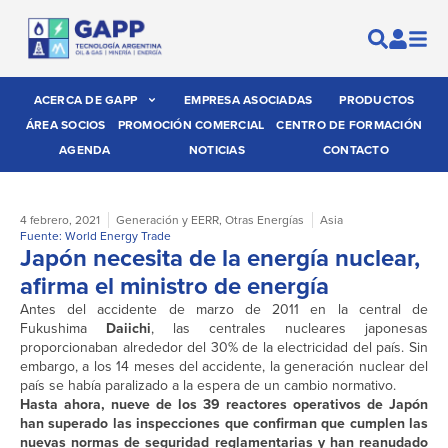
ACERCA DE GAPP
EMPRESA ASOCIADAS
PRODUCTOS
ÁREA SOCIOS
PROMOCIÓN COMERCIAL
CENTRO DE FORMACIÓN
AGENDA
NOTICIAS
CONTACTO
4 febrero, 2021
Generación y EERR
,
Otras Energías
Asia
Fuente: World Energy Trade
Japón necesita de la energía nuclear,
afirma el ministro de energía
Antes del accidente de marzo de 2011 en la central de
Fukushima
Daiichi
, las centrales nucleares japonesas
proporcionaban alrededor del 30% de la electricidad del país. Sin
embargo, a los 14 meses del accidente, la generación nuclear del
país se había paralizado a la espera de un cambio normativo.
Hasta ahora, nueve de los 39 reactores operativos de Japón
han superado las inspecciones que confirman que cumplen las
nuevas normas de seguridad reglamentarias y han reanudado