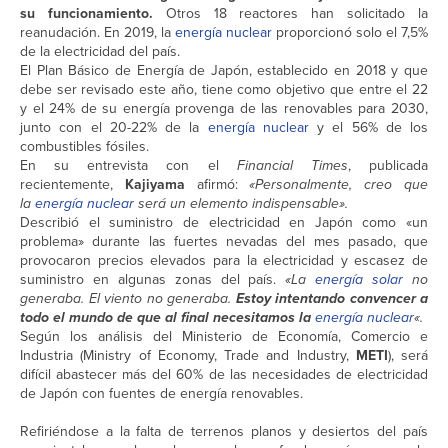
su funcionamiento.
Otros 18 reactores han solicitado la
reanudación. En 2019, la
energía nuclear
proporcionó solo el 7,5%
de la electricidad del país.
El Plan Básico de Energía de Japón, establecido en 2018 y que
debe ser revisado este año, tiene como objetivo que entre el 22
y el 24% de su energía provenga de las renovables para 2030,
junto con el 20-22% de la
energía nuclear
y el 56% de los
combustibles fósiles.
En su entrevista con el
Financial Times
, publicada
recientemente,
Kajiyama
afirmó:
«Personalmente, creo que
la
energía nuclear
será un elemento indispensable».
Describió el suministro de electricidad en Japón como «un
problema» durante las fuertes nevadas del mes pasado, que
provocaron precios elevados para la electricidad y escasez de
suministro en algunas zonas del país.
«La
energía solar
no
generaba. El viento no generaba.
Estoy intentando convencer a
todo el mundo de que al final necesitamos la
energía nuclear
«.
Según los análisis del Ministerio de Economía, Comercio e
Industria (Ministry of Economy, Trade and Industry,
METI
), será
difícil abastecer más del 60% de las necesidades de electricidad
de Japón con fuentes de energía renovables.
Refiriéndose a la falta de terrenos planos y desiertos del país