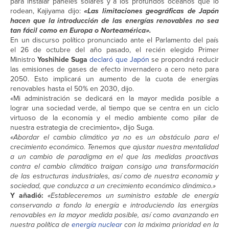
para instalar paneles solares y a los profundos océanos que lo
rodean, Kajiyama dijo:
«Las limitaciones geográficas de Japón
hacen que la introducción de las energías renovables no sea
tan fácil como en Europa o Norteamérica».
En un discurso político pronunciado ante el Parlamento del país
el 26 de octubre del año pasado, el recién elegido Primer
Ministro
Yoshihide Suga
declaró que Japón
se propondrá reducir
las emisiones de gases de efecto invernadero a cero neto para
2050. Esto implicará un aumento de la cuota de energías
renovables hasta el 50% en 2030, dijo.
«Mi administración se dedicará en la mayor medida posible a
lograr una sociedad verde, al tiempo que se centra en un ciclo
virtuoso de la economía y el medio ambiente como pilar de
nuestra estrategia de crecimiento», dijo Suga.
«Abordar el cambio climático ya no es un obstáculo para el
crecimiento económico. Tenemos que ajustar nuestra mentalidad
a un cambio de paradigma en el que las medidas proactivas
contra el cambio climático traigan consigo una transformación
de las estructuras industriales, así como de nuestra economía y
sociedad, que conduzca a un crecimiento económico dinámico.»
Y añadió:
«Estableceremos un suministro estable de energía
conservando a fondo la energía e introduciendo las energías
renovables en la mayor medida posible, así como avanzando en
nuestra política de
energía nuclear
con la máxima prioridad en la