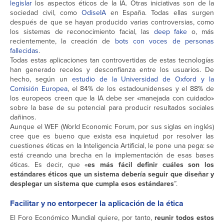
legislar
los aspectos éticos de la IA. Otras iniciativas son de la
sociedad civil, como
OdiseIA
en España. Todas ellas surgen
después de que se hayan producido varias controversias, como
los sistemas de reconocimiento facial, las
deep fake
o, más
recientemente, la creación de
bots con voces de personas
fallecidas
.
Todas estas aplicaciones tan controvertidas de estas tecnologías
han generado recelos y desconfianza entre los usuarios. De
hecho, según un
estudio de la Universidad de Oxford y la
Comisión Europea
, el 84% de los estadounidenses y el 88% de
los europeos creen que la IA debe ser «manejada con cuidado»
sobre la base de su potencial para producir resultados sociales
dañinos.
Aunque el WEF (World Economic Forum, por sus siglas en inglés)
cree que es bueno que exista esa inquietud por resolver las
cuestiones éticas en la Inteligencia Artificial, le pone una pega: se
está creando una brecha en la implementación de esas bases
éticas. Es decir, que «
es más fácil definir cuáles son los
estándares éticos que un sistema debería seguir que diseñar y
desplegar un sistema que cumpla esos estándares
”.
Facilitar y no entorpecer la aplicación de la ética
El Foro Económico Mundial quiere, por tanto,
reunir todos estos