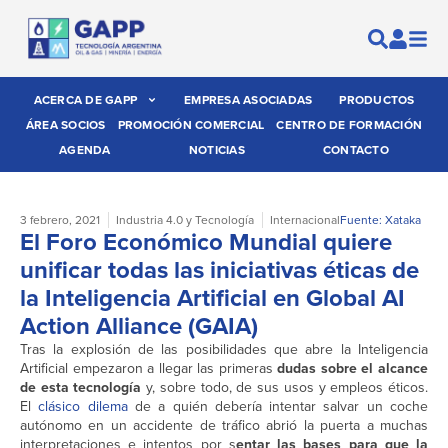
ACERCA DE GAPP
EMPRESA ASOCIADAS
PRODUCTOS
ÁREA SOCIOS
PROMOCIÓN COMERCIAL
CENTRO DE FORMACIÓN
AGENDA
NOTICIAS
CONTACTO
3 febrero, 2021
Industria 4.0 y Tecnología
Internacional
Fuente: Xataka
El Foro Económico Mundial quiere
unificar todas las iniciativas éticas de
la Inteligencia Artificial en Global AI
Action Alliance (GAIA)
Tras la explosión de las posibilidades que abre la Inteligencia
Artificial empezaron a llegar las primeras
dudas sobre el alcance
de esta tecnología
y, sobre todo, de sus usos y empleos éticos.
El
clásico dilema
de a quién debería intentar salvar un coche
autónomo en un accidente de tráfico abrió la puerta a muchas
interpretaciones e intentos por s
entar las bases para que la