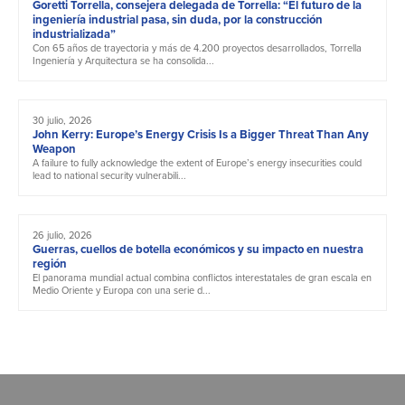
Goretti Torrella, consejera delegada de Torrella: “El futuro de la
ingeniería industrial pasa, sin duda, por la construcción
industrializada”
Con 65 años de trayectoria y más de 4.200 proyectos desarrollados, Torrella
Ingeniería y Arquitectura se ha consolida...
30 julio, 2026
John Kerry: Europe’s Energy Crisis Is a Bigger Threat Than Any
Weapon
A failure to fully acknowledge the extent of Europe’s energy insecurities could
lead to national security vulnerabili...
26 julio, 2026
Guerras, cuellos de botella económicos y su impacto en nuestra
región
El panorama mundial actual combina conflictos interestatales de gran escala en
Medio Oriente y Europa con una serie d...