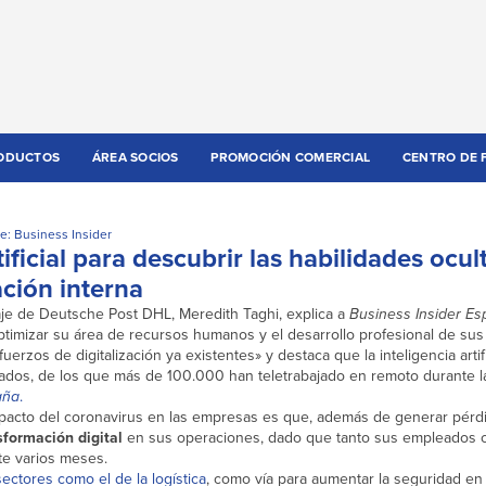
ODUCTOS
ÁREA SOCIOS
PROMOCIÓN COMERCIAL
CENTRO DE 
e: Business Insider
tificial para descubrir las habilidades ocul
ación interna
aje de Deutsche Post DHL, Meredith Taghi, explica a
Business Insider E
ra optimizar su área de recursos humanos y el desarrollo profesional de su
erzos de digitalización ya existentes» y destaca que la inteligencia artifi
ados, de los que más de 100.000 han teletrabajado en remoto durante l
aña
.
mpacto del coronavirus en las empresas es que, además de generar pér
sformación digital
en sus operaciones, dado que tanto sus empleados
te varios meses.
sectores como el de la logística
, como vía para aumentar la seguridad en 