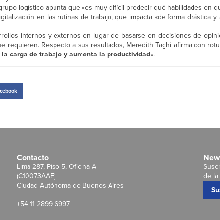
upo logístico apunta que «es muy difícil predecir qué habilidades en q
gitalización en las rutinas de trabajo, que impacta «de forma drástica y
rrollos internos y externos en lugar de basarse en decisiones de opini
ue requieren. Respecto a sus resultados, Meredith Taghi afirma con rot
la carga de trabajo y aumenta la productividad
«.
cebook
Contacto
News
Lima 287, Piso 5, Oficina A
Suscr
(C10073AAE)
de la 
Ciudad Autónoma de Buenos Aires
Su
+54 11 2899 6997