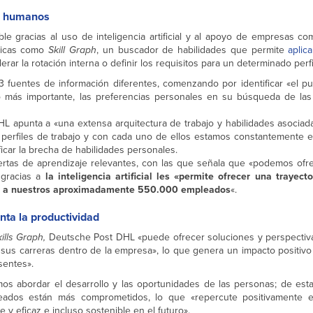
sos humanos
le gracias al uso de inteligencia artificial y al apoyo de empresas c
gicas como
Skill Graph
, un buscador de habilidades que permite
aplica
lerar la rotación interna o definir los requisitos para un determinado perfi
 fuentes de información diferentes, comenzando por identificar «el pu
lo más importante, las preferencias personales en su búsqueda de las 
L apunta a «una extensa arquitectura de trabajo y habilidades asociad
erfiles de trabajo y con cada uno de ellos estamos constantemente 
ficar la brecha de habilidades personales.
ertas de aprendizaje relevantes, con las que señala que «podemos ofre
 gracias a
la inteligencia artificial les «permite ofrecer una trayect
rna a nuestros aproximadamente 550.000 empleados
«.
nta la productividad
ills Graph,
Deutsche Post DHL «puede ofrecer soluciones y perspectiva
s carreras dentro de la empresa», lo que genera un impacto positivo 
sentes».
os abordar el desarrollo y las oportunidades de las personas; de est
eados están más comprometidos, lo que «repercute positivamente e
 y eficaz e incluso sostenible en el futuro».