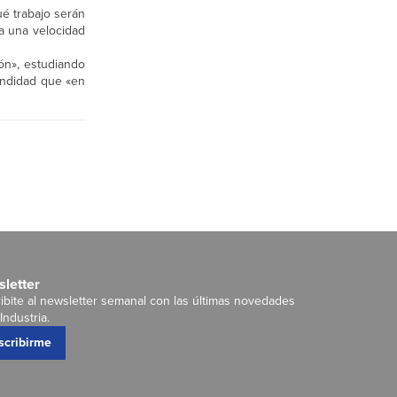
ué trabajo serán
 a una velocidad
ón», estudiando
undidad que «en
letter
ibite al newsletter semanal con las últimas novedades
Industria.
scribirme