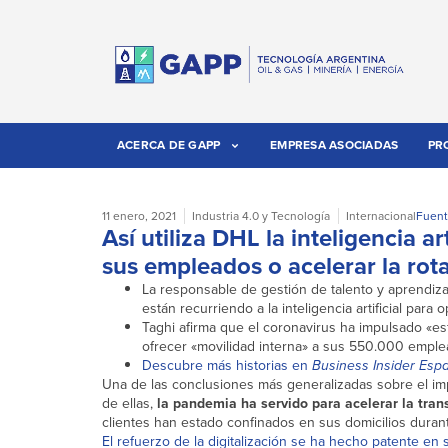
ACERCA DE GAPP
EMPRESA ASOCIADAS
PR
11 enero, 2021
Industria 4.0 y Tecnología
Internacional
Fuent
Así utiliza DHL la inteligencia ar
sus empleados o acelerar la rot
La responsable de gestión de talento y aprendiz
están recurriendo a la inteligencia artificial pa
Taghi afirma que el coronavirus ha impulsado «esfu
ofrecer «movilidad interna» a sus 550.000 emple
Descubre más historias en
Business Insider Esp
Una de las conclusiones más generalizadas sobre el i
de ellas,
la pandemia ha servido para acelerar la tran
clientes han estado confinados en sus domicilios duran
El refuerzo de la digitalización se ha hecho patente en 