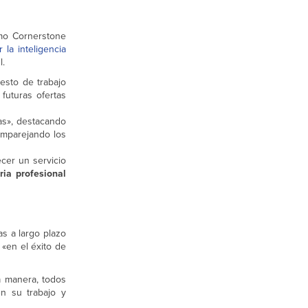
omo Cornerstone
r la inteligencia
l.
esto de trabajo
futuras ofertas
as», destacando
emparejando los
cer un servicio
oria profesional
s a largo plazo
«en el éxito de
a manera, todos
n su trabajo y