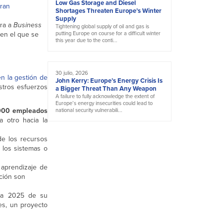
Low Gas Storage and Diesel
eran
Shortages Threaten Europe’s Winter
Supply
ura a
Business
Tightening global supply of oil and gas is
en el que se
putting Europe on course for a difficult winter
this year due to the conti...
30 julio, 2026
en la gestión de
John Kerry: Europe’s Energy Crisis Is
stros esfuerzos
a Bigger Threat Than Any Weapon
A failure to fully acknowledge the extent of
Europe’s energy insecurities could lead to
000 empleados
national security vulnerabili...
 otro hacia la
de los recursos
 los sistemas o
 aprendizaje de
ción son
egia 2025 de su
es, un proyecto