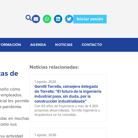
Iniciar sesión
FORMACIÓN
AGENDA
NOTICIAS
CONTACTO
Noticias relacionadas:
tas de
1 agosto, 2026
Goretti Torrella, consejera delegada
spaña
cómo
de Torrella: “El futuro de la ingeniería
s empleados.
industrial pasa, sin duda, por la
cial les permite
construcción industrializada”
a pandemia.
Con 65 años de trayectoria y más de 4.200
proyectos desarrollados, Torrella Ingeniería y
Arquitectura se ha consolida...
didas en muchas
 como sus
1 agosto, 2026
su actividad