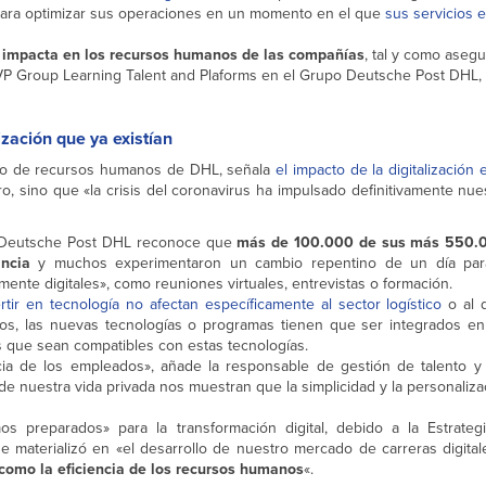
 para optimizar sus operaciones en un momento en el que
sus servicios 
ién impacta en los recursos humanos de las compañías
, tal y como aseg
VP Group Learning Talent and Plaforms en el Grupo Deutsche Post DHL, 
ización que ya existían
nto de recursos humanos de DHL, señala
el impacto de la digitalización 
, sino que «la crisis del coronavirus ha impulsado definitivamente nue
de Deutsche Post DHL reconoce que
más de 100.000 de sus más 550.
ncia
y muchos experimentaron un cambio repentino de un día para
ente digitales», como reuniones virtuales, entrevistas o formación.
rtir en tecnología no afectan específicamente al sector logístico
o al 
os, las nuevas tecnologías o programas tienen que ser integrados en
s que sean compatibles con estas tecnologías.
cia de los empleados», añade la responsable de gestión de talento y
nuestra vida privada nos muestran que la simplicidad y la personaliza
os preparados» para la transformación digital, debido a la Estrat
e materializó en «el desarrollo de nuestro mercado de carreras digital
omo la eficiencia de los recursos humanos
«.