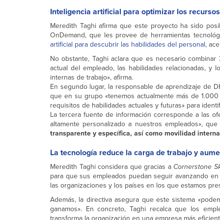
Inteligencia artificial para optimizar los recur
Meredith Taghi afirma que este proyecto ha sido posib
OnDemand, que les provee de herramientas tecnoló
artificial para descubrir las habilidades del personal
, ace
No obstante, Taghi aclara que es necesario combinar 3
actual del empleado, las habilidades relacionadas, y 
internas de trabajo», afirma.
En segundo lugar, la responsable de aprendizaje de DH
que en su grupo «tenemos actualmente más de 1.000 p
requisitos de habilidades actuales y futuras» para identi
La tercera fuente de información corresponde a las of
altamente personalizado a nuestros empleados», que
transparente y específica, así como movilidad inte
La tecnología reduce la carga de trabajo y aume
Meredith Taghi considera que gracias a
Cornerstone Sk
para que sus empleados puedan seguir avanzando en su
las organizaciones y los países en los que estamos pre
Además, la directiva asegura que este sistema «podem
ganamos». En concreto, Taghi recalca que los empl
transforma la organización en una empresa más eficiente