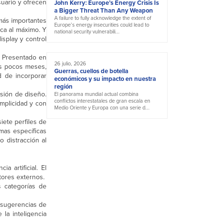
usuario y ofrecen
John Kerry: Europe’s Energy Crisis Is
a Bigger Threat Than Any Weapon
A failure to fully acknowledge the extent of
más importantes
Europe’s energy insecurities could lead to
ca al máximo. Y
national security vulnerabili...
splay y control
. Presentado en
26 julio, 2026
os pocos meses,
Guerras, cuellos de botella
d de incorporar
económicos y su impacto en nuestra
región
sión de diseño.
El panorama mundial actual combina
conflictos interestatales de gran escala en
mplicidad y con
Medio Oriente y Europa con una serie d...
iete perfiles de
mas específicas
 distracción al
 artificial. El
tores externos.
 categorías de
 sugerencias de
la inteligencia