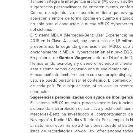
También integra la inteligencia artificial (IA): con un s
sugerencias personalizadas de entretenimiento, confort
Con un manejo intuitivo, el usuario no tiene que nav
aparecen siempre de forma óptima en cuanto a situación
no sólo para el conductor: la nueva MBUX Hyperscreen
del sistema.
El Sistema MBUX (Mercedes-Benz User Experience) ha 
2018 en la Clase A actual, hay ahora más de 1,8 mil
presentamos la segunda generación del MBUX que deb
opcionalmente la MBUX Hyperscreen en el nuevo EQS.
En palabras de
Gorden Wagener
, Jefe de Diseño de D
Hemos unido tecnología y diseño ofreciendo al cliente 
este sistema hemos alcanzado una nueva dimensión».
El acompañante también cuenta con sus propio display, l
uso, se puedo personalizar el contenido. El contenido 
de cada país. En cualquier caso, si no viaja un acomp
conductor.
Sugerencias personalizadas con ayuda de inteligencia a
El sistema MBUX muestra proactivamente las funciones
sistema de interpretación es sensitivo y está continua
Mercedes-Benz ha investigado el comportamiento de
Navegación, Radio / Media y Telefonía. Por ejemplo, la N
El sistema ofrece más de 20 funciones, desde el siste
listas de recordatorios «to-do list», ofreciéndose to