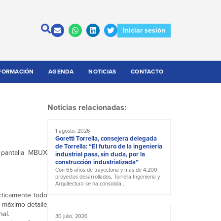
Iniciar sesión
FORMACIÓN
AGENDA
NOTICIAS
CONTACTO
Noticias relacionadas:
1 agosto, 2026
Goretti Torrella, consejera delegada
de Torrella: “El futuro de la ingeniería
 pantalla MBUX
industrial pasa, sin duda, por la
construcción industrializada”
Con 65 años de trayectoria y más de 4.200
proyectos desarrollados, Torrella Ingeniería y
Arquitectura se ha consolida...
ácticamente todo
n máximo detalle
nal.
30 julio, 2026