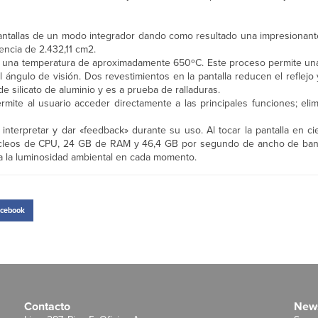
tallas de un modo integrador dando como resultado una impresionante
encia de 2.432,11 cm2.
a a una temperatura de aproximadamente 650ºC. Este proceso permite una
l ángulo de visión. Dos revestimientos en la pantalla reducen el reflejo 
 de silicato de aluminio y es a prueba de ralladuras.
ermite al usuario acceder directamente a las principales funciones; el
interpretar y dar «feedback» durante su uso. Al tocar la pantalla en cie
úcleos de CPU, 24 GB de RAM y 46,4 GB por segundo de ancho de ban
 a la luminosidad ambiental en cada momento.
cebook
Contacto
News