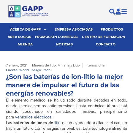
ACERCA DE GAPP
EMPRESA ASOCIADAS
PRODUCTOS
ÁREA SOCIOS
PROMOCIÓN COMERCIAL
CENTRO DE FORMACIÓN
AGENDA
NOTICIAS
CONTACTO
7 enero, 2021
Minería de litio
,
Minería y Litio
Internacional
Fuente: World Energy Trade
¿Son las baterías de ion-litio la mejor
manera de impulsar el futuro de las
energías renovables?
El elemento metálico se ha utilizado durante décadas en todo,
desde medicamentos antidepresivos hasta cerámica. Ahora está
siendo cosechado en cantidades masivas, principalmente
para
vehículos eléctricos
.
Las
baterías de iones de
litio
están ayudando a allanar el camino
hacia un futuro con energías renovables. Esta tecnología alimenta