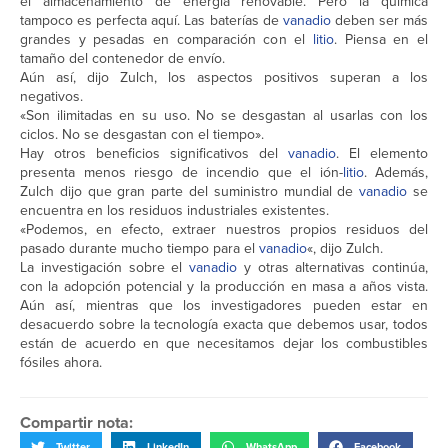
el almacenamiento de energía renovable. Pero la química
tampoco es perfecta aquí. Las baterías de
vanadio
deben ser más
grandes y pesadas en comparación con el
litio
. Piensa en el
tamaño del contenedor de envío.
Aún así, dijo Zulch, los aspectos positivos superan a los
negativos.
«Son ilimitadas en su uso. No se desgastan al usarlas con los
ciclos. No se desgastan con el tiempo».
Hay otros beneficios significativos del
vanadio
. El elemento
presenta menos riesgo de incendio que el ión-
litio
. Además,
Zulch dijo que gran parte del suministro mundial de
vanadio
se
encuentra en los residuos industriales existentes.
«Podemos, en efecto, extraer nuestros propios residuos del
pasado durante mucho tiempo para el
vanadio
«, dijo Zulch.
La investigación sobre el
vanadio
y otras alternativas continúa,
con la adopción potencial y la producción en masa a años vista.
Aún así, mientras que los investigadores pueden estar en
desacuerdo sobre la tecnología exacta que debemos usar, todos
están de acuerdo en que necesitamos dejar los combustibles
fósiles ahora.
Compartir nota:
Twitter
LinkedIn
WhatsApp
Facebook