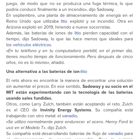
juego, de modo que no se produzca una fuga térmica, lo que
podría conducir finalmente a un incendio», dijo Sadoway.
En septiembre, una planta de almacenamiento de energía en el
Reino Unido que utilizaba
litio
explotó y se incendió. Otra en
Arizona explotó en 2019, hiriendo a nueve socorristas.
Además, las baterías de iones de
litio
pierden capacidad con el
tiempo, dijo Sadoway, lo que las hace menos que ideales para
los
vehículos eléctricos
.
«En tu teléfono y en tu computadora portátil, en el primer día,
tienes mucho tiempo de funcionamiento. Pero después de cinco
años, no es lo mismo»
, añadió.
Una alternativa a las baterías de ion-
litio
El reto ahora es encontrar la manera de encontrar una solución
sin aumentar el precio. En ese sentido,
Sadoway y su socio en el
MIT están experimentando con la tecnología de las baterías
usando sales fundidas.
Otros, como Larry Zulch, también están aceptando el reto. Zulch
es el CEO de
Invinity Energy Systems
. Su compañía está
trabajando con otro metal: el
vanadio
.
«Se utiliza normalmente para endurecer el acero. Henry Ford lo
usó en el Modelo T»
, dijo Zulch.
Su compañía está desarrollando baterías de flujo de
vanadio
para