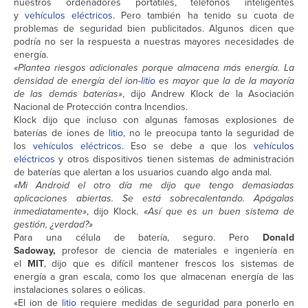
nuestros ordenadores portátiles, teléfonos inteligentes
y
vehículos eléctricos
. Pero también ha tenido su cuota de
problemas de seguridad bien publicitados. Algunos dicen que
podría no ser la respuesta a nuestras mayores necesidades de
energía.
«Plantea riesgos adicionales porque almacena más energía. La
densidad de energía del ion-
litio
es mayor que la de la mayoría
de las demás baterías»
, dijo Andrew Klock de la Asociación
Nacional de Protección contra Incendios.
Klock dijo que incluso con algunas famosas explosiones de
baterías de iones de
litio
, no le preocupa tanto la seguridad de
los
vehículos eléctricos
. Eso se debe a que los
vehículos
eléctricos
y otros dispositivos tienen sistemas de administración
de baterías que alertan a los usuarios cuando algo anda mal.
«Mi Android el otro día me dijo que tengo demasiadas
aplicaciones abiertas. Se está sobrecalentando. Apágalas
inmediatamente»
, dijo Klock.
«Así que es un buen sistema de
gestión, ¿verdad?»
Para una célula de batería, seguro. Pero
Donald
Sadoway,
profesor de ciencia de materiales e ingeniería en
el
MIT
, dijo que es difícil mantener frescos los sistemas de
energía a gran escala, como los que almacenan energía de las
instalaciones solares o eólicas.
«El ion de
litio
requiere medidas de seguridad para ponerlo en