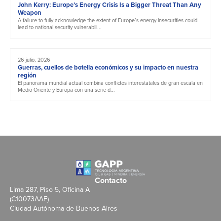
John Kerry: Europe’s Energy Crisis Is a Bigger Threat Than Any
Weapon
A failure to fully acknowledge the extent of Europe’s energy insecurities could
lead to national security vulnerabili...
26 julio, 2026
Guerras, cuellos de botella económicos y su impacto en nuestra
región
El panorama mundial actual combina conflictos interestatales de gran escala en
Medio Oriente y Europa con una serie d...
Contacto
Lima 287, Piso 5, Oficina A
(C10073AAE)
Ciudad Autónoma de Buenos Aires