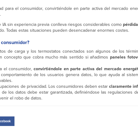
idad para el consumidor, convirtiéndole en parte activa del mercado ener
.
e IA sin experiencia previa conlleva riesgos considerables como
pérdida
izado. Todas estas situaciones pueden desencadenar enormes costes.
el consumidor?
untos de carga y los termostatos conectados son algunos de los térm
e, un concepto que cobra mucho más sentido si añadimos
paneles fotov
ara el consumidor,
convirtiéndole en parte activa del mercado energé
 comportamiento de los usuarios genera datos, lo que ayuda al siste
vables.
ocupaciones de privacidad. Los consumidores deben estar
claramente in
de los datos debe estar garantizada, definiéndose las regulaciones de
enir el robo de datos.
cebook