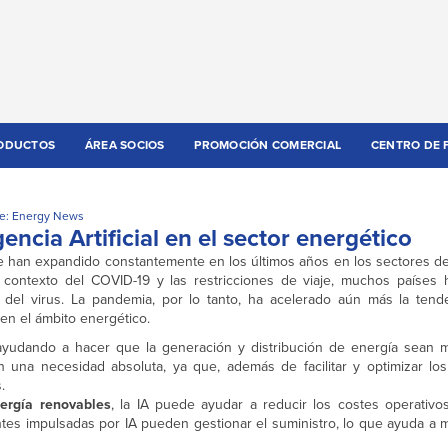
ODUCTOS
ÁREA SOCIOS
PROMOCIÓN COMERCIAL
CENTRO DE 
e: Energy News
encia Artificial en el sector energético
se han expandido constantemente en los últimos años en los sectores de 
el contexto del COVID-19 y las restricciones de viaje, muchos países 
 del virus. La pandemia, por lo tanto, ha acelerado aún más la tend
en el ámbito energético.
á ayudando a hacer que la generación y distribución de energía sean m
n una necesidad absoluta, ya que, además de facilitar y optimizar lo
.
ergía renovables
, la IA puede ayudar a reducir los costes operativo
entes impulsadas por IA pueden gestionar el suministro, lo que ayuda a 