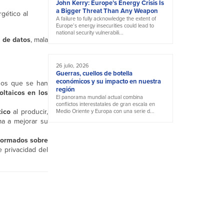
John Kerry: Europe’s Energy Crisis Is
a Bigger Threat Than Any Weapon
gético al
A failure to fully acknowledge the extent of
Europe’s energy insecurities could lead to
national security vulnerabili...
 de datos
, mala
26 julio, 2026
Guerras, cuellos de botella
económicos y su impacto en nuestra
inos que se han
región
oltaicos en los
El panorama mundial actual combina
conflictos interestatales de gran escala en
tico
al producir,
Medio Oriente y Europa con una serie d...
ma a mejorar su
formados sobre
 privacidad del