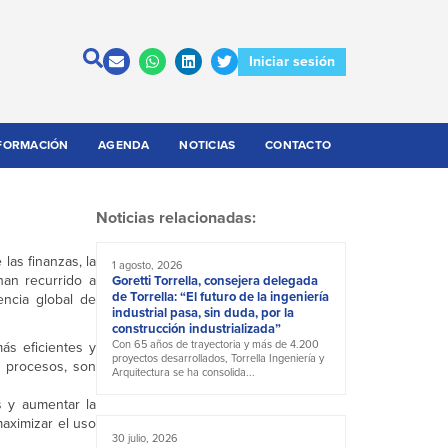
Iniciar sesión
FORMACIÓN
AGENDA
NOTICIAS
CONTACTO
Noticias relacionadas:
las finanzas, la
1 agosto, 2026
han recurrido a
Goretti Torrella, consejera delegada
de Torrella: “El futuro de la ingeniería
encia global de
industrial pasa, sin duda, por la
construcción industrializada”
Con 65 años de trayectoria y más de 4.200
ás eficientes y
proyectos desarrollados, Torrella Ingeniería y
s procesos, son
Arquitectura se ha consolida...
s y aumentar la
maximizar el uso
30 julio, 2026