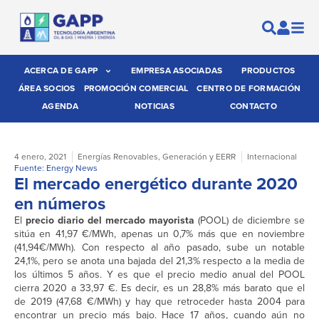
ACERCA DE GAPP
EMPRESA ASOCIADAS
PRODUCTOS
ÁREA SOCIOS
PROMOCIÓN COMERCIAL
CENTRO DE FORMACIÓN
AGENDA
NOTICIAS
CONTACTO
4 enero, 2021
Energías Renovables
,
Generación y EERR
Internacional
Fuente: Energy News
El mercado energético durante 2020
en números
El
precio diario del mercado mayorista
(POOL) de diciembre se
sitúa en 41,97 €/MWh, apenas un 0,7% más que en noviembre
(41,94€/MWh). Con respecto al año pasado, sube un notable
24,1%, pero se anota una bajada del 21,3% respecto a la media de
los últimos 5 años. Y es que el precio medio anual del POOL
cierra 2020 a 33,97 €. Es decir, es un 28,8% más barato que el
de 2019 (47,68 €/MWh) y hay que retroceder hasta 2004 para
encontrar un precio más bajo. Hace 17 años, cuando aún no