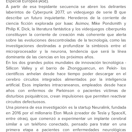
Especial Europea (ASE).
A partir de esa trepidante secuencia se abren los delirantes
laberintos de Cyberpunk 2077, un videojuego de serie B que
describe un futuro inquietante. Herederos de la corriente de
ciencia ficción explorada por Isaac Asimov, Mike Pondsmith y
Philip K. Dick, la literatura fantástica y los videojuegos ciberpunks
constituyen la corriente de creación más coherente que alerta
sobre las evoluciones descontroladas de la tecnología, como las
investigaciones destinadas a profundizar la simbiosis entre el
microprocesador y la neurona, tendencia que será la línea
dominante de las ciencias en los próximos años.
En los dos grandes polos mundiales de innovación tecnológica -
Sillicon Valley y el barrio de Zhongguancun, en Pekín- los
científicos anhelan desde hace tiempo poder descargar en el
cerebro circuitos integrados alimentados por la inteligencia
artificial. Esos implantes intracraneanos, empleados desde hace
años con enfermos de Parkinson o pacientes víctimas de
disturbios psiquiátricos, crean impulsiones que permiten reactivar
circuitos defectuosos.
Una pionera de esa investigación es la startup Neuralink, fundada
en 2016 por el millonario Elon Musk (creador de Tesla y SpaceX,
entre otras), que comenzó a experimentar un implante cerebral
similar a un teléfono conectado, pensado para tratar en una
primera etapa a pacientes con enfermedades neurológicas