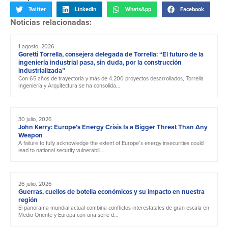
Twitter
LinkedIn
WhatsApp
Facebook
Noticias relacionadas:
1 agosto, 2026
Goretti Torrella, consejera delegada de Torrella: “El futuro de la
ingeniería industrial pasa, sin duda, por la construcción
industrializada”
Con 65 años de trayectoria y más de 4.200 proyectos desarrollados, Torrella
Ingeniería y Arquitectura se ha consolida...
30 julio, 2026
John Kerry: Europe’s Energy Crisis Is a Bigger Threat Than Any
Weapon
A failure to fully acknowledge the extent of Europe’s energy insecurities could
lead to national security vulnerabili...
26 julio, 2026
Guerras, cuellos de botella económicos y su impacto en nuestra
región
El panorama mundial actual combina conflictos interestatales de gran escala en
Medio Oriente y Europa con una serie d...