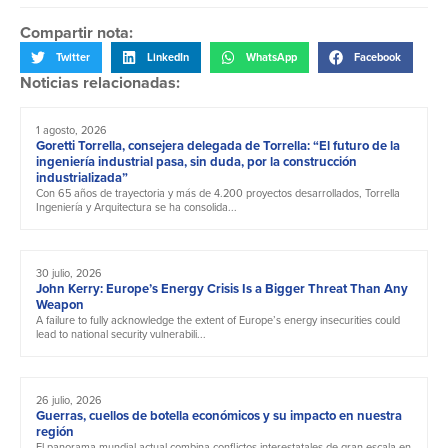
Compartir nota:
Twitter
LinkedIn
WhatsApp
Facebook
Noticias relacionadas:
1 agosto, 2026
Goretti Torrella, consejera delegada de Torrella: “El futuro de la
ingeniería industrial pasa, sin duda, por la construcción
industrializada”
Con 65 años de trayectoria y más de 4.200 proyectos desarrollados, Torrella
Ingeniería y Arquitectura se ha consolida...
30 julio, 2026
John Kerry: Europe’s Energy Crisis Is a Bigger Threat Than Any
Weapon
A failure to fully acknowledge the extent of Europe’s energy insecurities could
lead to national security vulnerabili...
26 julio, 2026
Guerras, cuellos de botella económicos y su impacto en nuestra
región
El panorama mundial actual combina conflictos interestatales de gran escala en