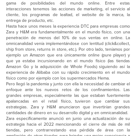
gama de posibilidades del mundo online. Entre estas
interacciones tenemos las acciones de marketing, el servicio al
cliente, los programas de lealtad, el website de la marca, la
entrega de producto, etc.
Hasta hace unos meses la experiencia DTC para empresas como
Zara y H&M era fundamentalmente en el mundo físico, con una
penetración de menos del 10% de sus ventas en online. La
omnicanalidad venía implementándose con lentitud (click&collect,
ship from store, returns in store, etc.). Por otro lado, teníamos por
ejemplo un Amazon que era únicamente online (pure player) y
que ya estaba incursionando en el mundo físico (las tiendas
Amazon Go y la adquisición de Whole Foods) siguiendo así la
experiencia de Alibaba con su rápido crecimiento en el mundo
físico como por ejemplo con los supermercados Hema.
Pero llegó la pandemia y junto con ella la necesidad de cambiar el
enfoque ante los nuevos retos de los confinamientos. Las
grandes empresas, especialmente las que estaban fuertemente
apalancadas en el retail físico, tuvieron que cambiar sus
estrategias. Zara y H&M anunciaron que invertirían grandes
cantidades de dinero en su desarrollo digital y en omnicanalidad.
Zara específicamente anunció en junio una actualización de su
estrategia hacia el 2022 mencionando el cierre de más de mil
tiendas, pero contrarrestando esa pérdida de área con la
ampliación de otras tiendas para brindar una mejor experiencia a