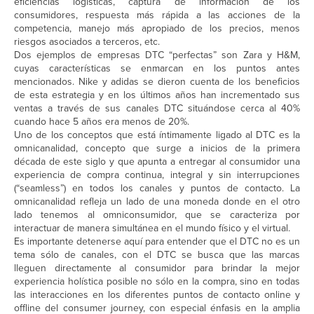
eficiencias logísticas, captura de información de los
consumidores, respuesta más rápida a las acciones de la
competencia, manejo más apropiado de los precios, menos
riesgos asociados a terceros, etc.
Dos ejemplos de empresas DTC “perfectas” son Zara y H&M,
cuyas características se enmarcan en los puntos antes
mencionados. Nike y adidas se dieron cuenta de los beneficios
de esta estrategia y en los últimos años han incrementado sus
ventas a través de sus canales DTC situándose cerca al 40%
cuando hace 5 años era menos de 20%.
Uno de los conceptos que está íntimamente ligado al DTC es la
omnicanalidad, concepto que surge a inicios de la primera
década de este siglo y que apunta a entregar al consumidor una
experiencia de compra continua, integral y sin interrupciones
(“seamless”) en todos los canales y puntos de contacto. La
omnicanalidad refleja un lado de una moneda donde en el otro
lado tenemos al omniconsumidor, que se caracteriza por
interactuar de manera simultánea en el mundo físico y el virtual.
Es importante detenerse aquí para entender que el DTC no es un
tema sólo de canales, con el DTC se busca que las marcas
lleguen directamente al consumidor para brindar la mejor
experiencia holística posible no sólo en la compra, sino en todas
las interacciones en los diferentes puntos de contacto online y
offline del consumer journey, con especial énfasis en la amplia