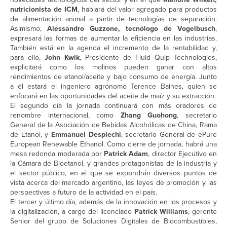
nutricionista de ICM
, hablará del valor agregado para productos
de alimentación animal a partir de tecnologías de separación.
Asimismo,
Alessandro Guzzone, tecnólogo de Vogelbusch
,
expresará las formas de aumentar la eficiencia en las industrias.
También está en la agenda el incremento de la rentabilidad y,
para ello,
John Kwik
, Presidente de Fluid Quip Technologies,
explicitará como los molinos pueden ganar con altos
rendimientos de etanol/aceite y bajo consumo de energía. Junto
a él estará el ingeniero agrónomo Terence Baines, quien se
enfocará en las oportunidades del aceite de maíz y su extracción.
El segundo día la jornada continuará con más oradores de
renombre internacional, como
Zhang Guohong
, secretario
General de la Asociación de Bebidas Alcohólicas de China, Rama
de Etanol, y
Emmanuel Desplechi
, secretario General de ePure
European Renewable Ethanol. Como cierre de jornada, habrá una
mesa redonda moderada por
Patrick Adam
, director Ejecutivo en
la Cámara de Bioetanol, y grandes protagonistas de la industria y
el sector público, en el que se expondrán diversos puntos de
vista acerca del mercado argentino, las leyes de promoción y las
perspectivas a futuro de la actividad en el país.
El tercer y último día, además de la innovación en los procesos y
la digitalización, a cargo del licenciado
Patrick Williams
, gerente
Senior del grupo de Soluciones Digitales de Biocombustibles,