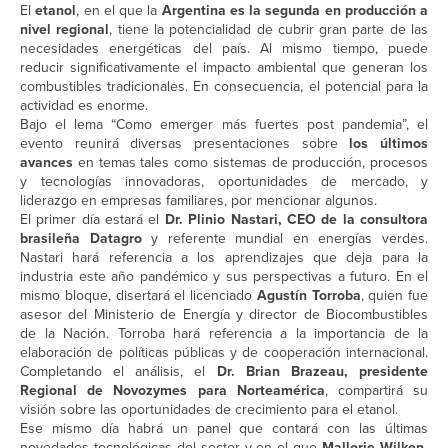
El
etanol
, en el que la
Argentina es la segunda en producción a
nivel regional
, tiene la potencialidad de cubrir gran parte de las
necesidades energéticas del país. Al mismo tiempo, puede
reducir significativamente el impacto ambiental que generan los
combustibles tradicionales. En consecuencia, el potencial para la
actividad es enorme.
Bajo el lema “Como emerger más fuertes post pandemia”, el
evento reunirá diversas presentaciones sobre
los últimos
avances
en temas tales como sistemas de producción, procesos
y tecnologías innovadoras, oportunidades de mercado, y
liderazgo en empresas familiares, por mencionar algunos.
El primer día estará el
Dr. Plinio Nastari, CEO de la consultora
brasileña Datagro
y referente mundial en energías verdes.
Nastari hará referencia a los aprendizajes que deja para la
industria este año pandémico y sus perspectivas a futuro. En el
mismo bloque, disertará el licenciado
Agustín Torroba
, quien fue
asesor del Ministerio de Energía y director de Biocombustibles
de la Nación. Torroba hará referencia a la importancia de la
elaboración de políticas públicas y de cooperación internacional.
Completando el análisis, el
Dr. Brian Brazeau, presidente
Regional de Novozymes para Norteamérica
, compartirá su
visión sobre las oportunidades de crecimiento para el etanol.
Ese mismo día habrá un panel que contará con las últimas
novedades tecnológicas del sector y en el que
Mallorie Wilken,