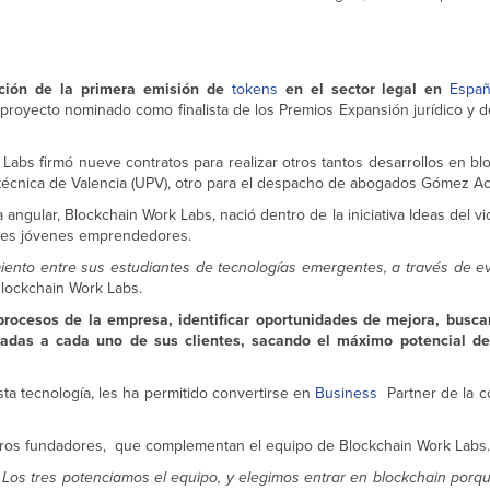
ación de la primera emisión de
tokens
en el sector legal en
Espa
ecto nominado como finalista de los Premios Expansión jurídico y de
bs firmó nueve contratos para realizar otros tantos desarrollos en blo
olitécnica de Valencia (UPV), otro para el despacho de abogados Gómez 
 angular, Blockchain Work Labs, nació dentro de la iniciativa Ideas del v
tres jóvenes emprendedores.
imiento entre sus estudiantes de tecnologías emergentes, a través de 
Blockchain Work Labs.
s procesos de la empresa, identificar oportunidades de mejora, busc
ptadas a cada uno de sus clientes, sacando el máximo potencial de
ta tecnología, les ha permitido convertirse en
Business
Partner de la 
nieros fundadores, que complementan el equipo de Blockchain Work Labs.
. Los tres potenciamos el equipo, y elegimos entrar en blockchain porqu