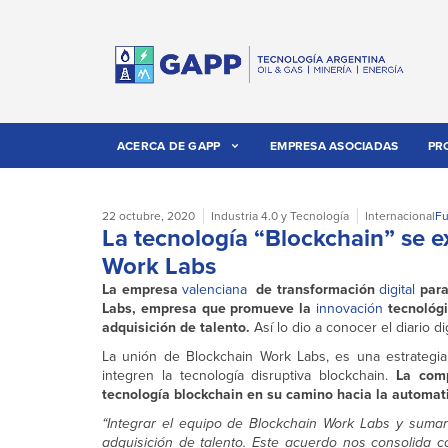
ACERCA DE GAPP
EMPRESA ASOCIADAS
PR
22 octubre, 2020
Industria 4.0 y Tecnología
Internacional
Fu
La tecnología “Blockchain” se 
Work Labs
La empresa
valenciana
de transformación
digital
para
Labs, empresa que promueve la
innovación
tecnológi
adquisición de talento.
Así lo dio a conocer el diario di
La unión de Blockchain Work Labs, es una estrategia
integren la tecnología disruptiva blockchain.
La comp
tecnología blockchain en su camino hacia la automati
“Integrar el equipo de Blockchain Work Labs y suma
adquisición de talento. Este acuerdo nos consolida c