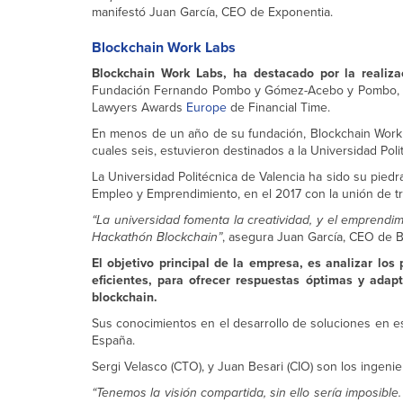
manifestó Juan García, CEO de Exponentia.
Blockchain Work Labs
Blockchain Work Labs, ha destacado por la realiz
Fundación Fernando Pombo y Gómez-Acebo y Pombo, proy
Lawyers Awards
Europe
de Financial Time.
En menos de un año de su fundación, Blockchain Work La
cuales seis, estuvieron destinados a la Universidad P
La Universidad Politécnica de Valencia ha sido su piedra
Empleo y Emprendimiento, en el 2017 con la unión de 
“La universidad fomenta la creatividad, y el emprend
Hackathón Blockchain”
, asegura Juan García, CEO de 
El objetivo principal de la empresa, es analizar lo
eficientes, para ofrecer respuestas óptimas y ada
blockchain.
Sus conocimientos en el desarrollo de soluciones en es
España.
Sergi Velasco (CTO), y Juan Besari (CIO) son los inge
“Tenemos la visión compartida, sin ello sería imposible