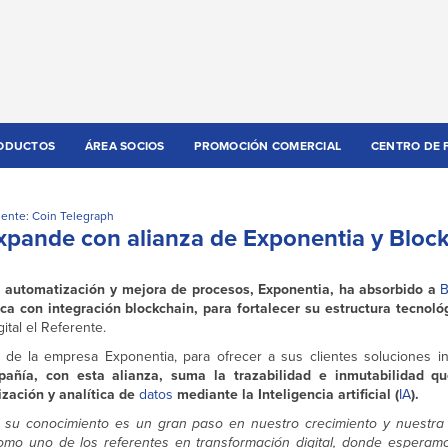
ODUCTOS
ÁREA SOCIOS
PROMOCIÓN COMERCIAL
CENTRO DE 
ente: Coin Telegraph
expande con alianza de Exponentia y Bloc
 automatización y mejora de procesos, Exponentia, ha absorbido a
B
ca con integración blockchain, para fortalecer su estructura tecnoló
gital el Referente.
 de la empresa Exponentia, para ofrecer a sus clientes soluciones 
añía, con esta alianza, suma la trazabilidad e inmutabilidad qu
zación y analítica de
datos
mediante la Inteligencia artificial (
IA
).
r su conocimiento es un gran paso en nuestro crecimiento y nuestra
omo uno de los referentes en transformación digital, donde esperamo