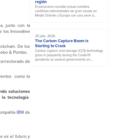
región
El panorama mundial actual combina
conflictos interestatales de gran escala en
Medio Oriente y Europa con una serie d...
ña
, junto con la
 los Innovative
25 julio, 2026
The Carbon Capture Boom Is
Starting to Crack
ckchain. De los
Carbon capture and storage (CCS) technology
Acebo & Pombo.
grew in popularity during the Covid-19
pandemic as several governments an...
icerrectorado de
eventos como la
ando soluciones
 la tecnología
compañía
IBM
de
e es el futuro y