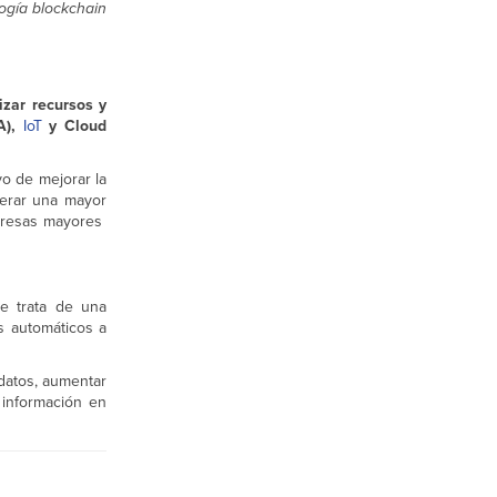
logía blockchain
izar recursos y
IA),
IoT
y Cloud
vo de mejorar la
nerar una mayor
mpresas mayores
Se trata de una
s automáticos a
 datos, aumentar
 información en