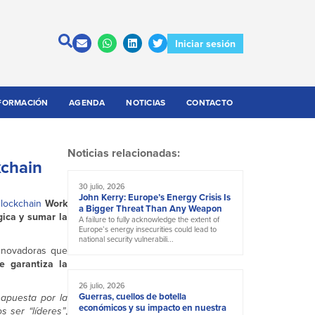
Iniciar sesión
FORMACIÓN
AGENDA
NOTICIAS
CONTACTO
Noticias relacionadas:
kchain
30 julio, 2026
John Kerry: Europe’s Energy Crisis Is
lockchain
Work
a Bigger Threat Than Any Weapon
gica y sumar la
A failure to fully acknowledge the extent of
Europe’s energy insecurities could lead to
national security vulnerabili...
innovadoras que
e garantiza la
26 julio, 2026
Guerras, cuellos de botella
 apuesta por la
económicos y su impacto en nuestra
s ser “líderes”
,