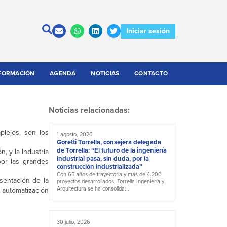
Iniciar sesión
FORMACIÓN
AGENDA
NOTICIAS
CONTACTO
Noticias relacionadas:
mplejos, son los
1 agosto, 2026
Goretti Torrella, consejera delegada
de Torrella: “El futuro de la ingeniería
, y la Industria
industrial pasa, sin duda, por la
por las grandes
construcción industrializada”
Con 65 años de trayectoria y más de 4.200
esentación de la
proyectos desarrollados, Torrella Ingeniería y
Arquitectura se ha consolida...
 automatización
30 julio, 2026