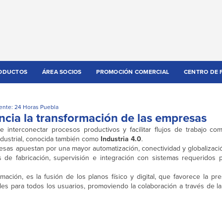
ODUCTOS
ÁREA SOCIOS
PROMOCIÓN COMERCIAL
CENTRO DE 
ente: 24 Horas Puebla
encia la transformación de las empresas
de interconectar procesos productivos y facilitar flujos de trabajo co
industrial, conocida también como
Industria 4.0
.
sas apuestan por una mayor automatización, conectividad y globalización
de fabricación, supervisión e integración con sistemas requeridos 
ación, es la fusión de los planos físico y digital, que favorece la pr
es para todos los usuarios, promoviendo la colaboración a través de la