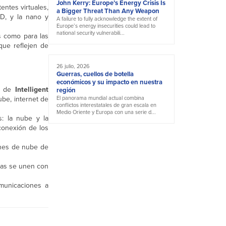
John Kerry: Europe’s Energy Crisis Is
tentes virtuales,
a Bigger Threat Than Any Weapon
D, y la nano y
A failure to fully acknowledge the extent of
Europe’s energy insecurities could lead to
national security vulnerabili...
es como para las
 que reflejen de
26 julio, 2026
Guerras, cuellos de botella
económicos y su impacto en nuestra
to de
Intelligent
región
nube, internet de
El panorama mundial actual combina
conflictos interestatales de gran escala en
Medio Oriente y Europa con una serie d...
s: la nube y la
 conexión de los
ones de nube de
tas se unen con
municaciones a