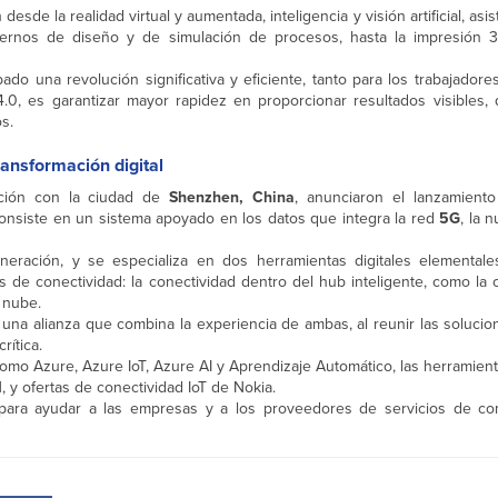
esde la realidad virtual y aumentada, inteligencia y visión artificial, asis
rnos de diseño y de simulación de procesos, hasta la impresión 3
do una revolución significativa y eficiente, tanto para los trabajador
 4.0, es garantizar mayor rapidez en proporcionar resultados visibles,
s.
ransformación digital
ción con la ciudad de
Shenzhen, China
, anunciaron el lanzamien
consiste en un sistema apoyado en los datos que integra la red
5G
, la 
neración, y se especializa en dos herramientas digitales elementale
rios de conectividad: la conectividad dentro del hub inteligente, como la
 nube.
 una alianza que combina la experiencia de ambas, al reunir las soluci
rítica.
omo Azure, Azure IoT, Azure AI y Aprendizaje Automático, las herramien
, y ofertas de conectividad IoT de Nokia.
para ayudar a las empresas y a los proveedores de servicios de co