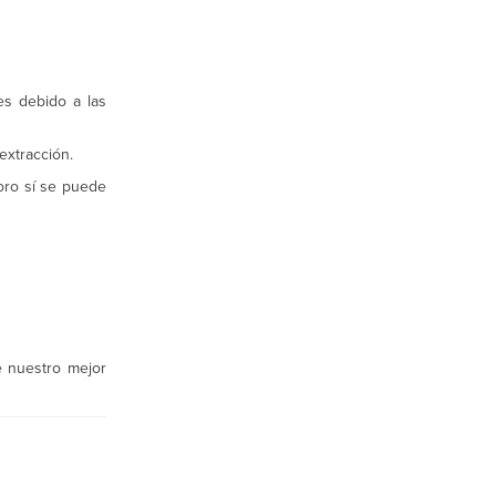
es debido a las
extracción.
 oro sí se puede
e nuestro mejor