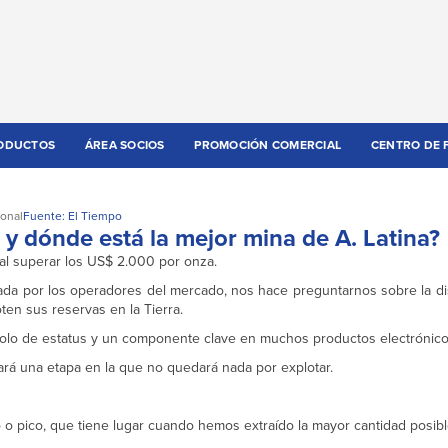
ODUCTOS
ÁREA SOCIOS
PROMOCIÓN COMERCIAL
CENTRO DE 
ional
Fuente: El Tiempo
y dónde está la mejor mina de A. Latina?
 al superar los US$ 2.000 por onza.
da por los operadores del mercado, nos hace preguntarnos sobre la dis
en sus reservas en la Tierra.
bolo de estatus y un componente clave en muchos productos electrónico
ará una etapa en la que no quedará nada por explotar.
o pico, que tiene lugar cuando hemos extraído la mayor cantidad posib