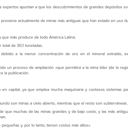
s expertos apuntan a que los descubrimientos de grandes depósitos s
ro proviene actualmente de minas más antiguas que han estado en uso d
la que más produce de todo América Latina.
total de 30,1 toneladas.
debido a la menor concentración de oro en el mineral extraído, exp
ido un proceso de ampliación «que permitirá a la mina líder (de la reg
ce la publicación.
a en capital, ya que emplea mucha maquinaria y costosos sistemas pa
undo son minas a cielo abierto, mientras que el resto son subterráneas.
o de que muchas de las minas grandes y de bajo costo, y las más antigu
man.
pequeñas y, por lo tanto, tienen costos más altos».