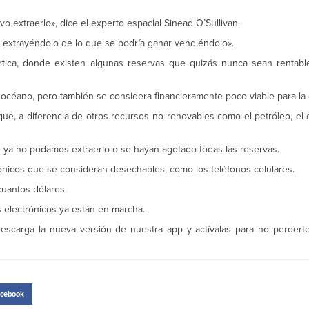
o extraerlo», dice el experto espacial Sinead O’Sullivan.
o extrayéndolo de lo que se podría ganar vendiéndolo».
rtica, donde existen algunas reservas que quizás nunca sean rentabl
 océano, pero también se considera financieramente poco viable para la 
que, a diferencia de otros recursos no renovables como el petróleo, el
 ya no podamos extraerlo o se hayan agotado todas las reservas.
rónicos que se consideran desechables, como los teléfonos celulares.
cuantos dólares.
s electrónicos ya están en marcha.
escarga la nueva versión de nuestra app y actívalas para no perdert
cebook