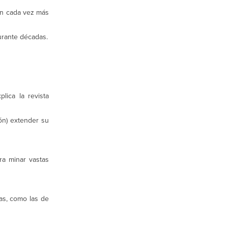
on cada vez más
urante décadas.
lica la revista
ión) extender su
ra minar vastas
as, como las de