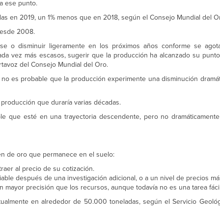
a ese punto.
ladas en 2019, un 1% menos que en 2018, según el Consejo Mundial del O
 desde 2008.
arse o disminuir ligeramente en los próximos años conforme se agot
cada vez más escasos, sugerir que la producción ha alcanzado su pun
rtavoz del Consejo Mundial del Oro.
ue no es probable que la producción experimente una disminución dramát
 producción que duraría varias décadas.
ble que esté en una trayectoria descendente, pero no dramáticament
en de oro que permanece en el suelo:
aer al precio de su cotización.
le después de una investigación adicional, o a un nivel de precios más
n mayor precisión que los recursos, aunque todavía no es una tarea fácil
tualmente en alrededor de 50.000 toneladas, según el Servicio Geoló