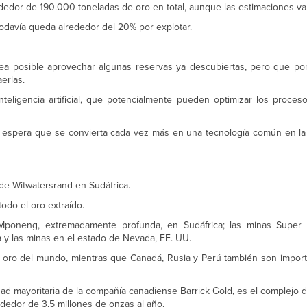
ededor de 190.000 toneladas de oro en total, aunque las estimaciones var
 todavía queda alrededor del 20% por explotar.
a posible aprovechar algunas reservas ya descubiertas, pero que por
erlas.
teligencia artificial, que potencialmente pueden optimizar los proceso
 se espera que se convierta cada vez más en una tecnología común en la
 de Witwatersrand en Sudáfrica.
do el oro extraído.
 Mponeng, extremadamente profunda, en Sudáfrica; las minas Super
a y las minas en el estado de Nevada, EE. UU.
 oro del mundo, mientras que Canadá, Rusia y Perú también son import
d mayoritaria de la compañía canadiense Barrick Gold, es el complejo d
edor de 3,5 millones de onzas al año.