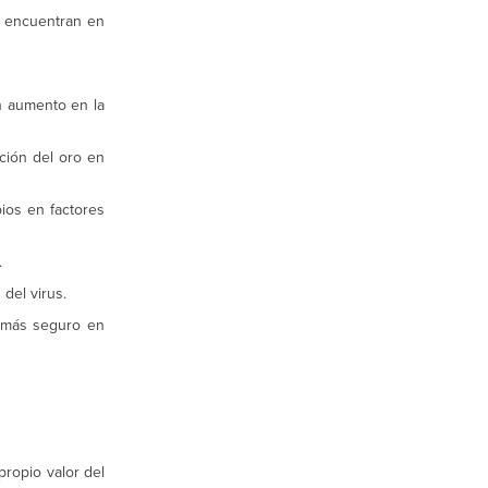
e encuentran en
n aumento en la
ción del oro en
ios en factores
.
 del virus.
o más seguro en
propio valor del