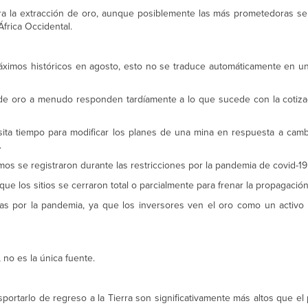
ra la extracción de oro, aunque posiblemente las más prometedoras s
frica Occidental.
áximos históricos en agosto, esto no se traduce automáticamente en u
de oro a menudo responden tardíamente a lo que sucede con la cotiza
sita tiempo para modificar los planes de una mina en respuesta a camb
.
s se registraron durante las restricciones por la pandemia de covid-19
a que los sitios se cerraron total o parcialmente para frenar la propagación
das por la pandemia, ya que los inversores ven el oro como un activ
, no es la única fuente.
portarlo de regreso a la Tierra son significativamente más altos que el 