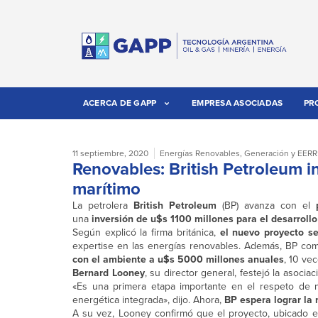
ACERCA DE GAPP
EMPRESA ASOCIADAS
PR
11 septiembre, 2020
Energías Renovables
,
Generación y EERR
Renovables: British Petroleum i
marítimo
La petrolera
British Petroleum
(BP) avanza con el
una
inversión de u$s 1100 millones para el desarroll
Según explicó la firma británica,
el nuevo proyecto se
expertise en las energías renovables. Además, BP co
con el ambiente a u$s 5000 millones anuales
, 10 ve
Bernard Looney
, su director general, festejó la asoci
«Es una primera etapa importante en el respeto de n
energética integrada», dijo. Ahora,
BP espera lograr la
A su vez, Looney confirmó que el proyecto, ubicado en