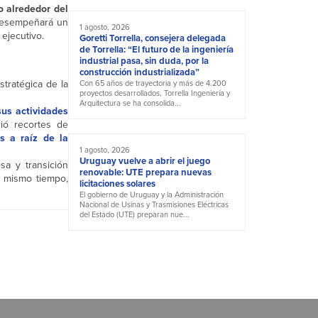
o alrededor del
 Desempeñará un
1 agosto, 2026
ejecutivo.
Goretti Torrella, consejera delegada
de Torrella: “El futuro de la ingeniería
industrial pasa, sin duda, por la
construcción industrializada”
stratégica de la
Con 65 años de trayectoria y más de 4.200
proyectos desarrollados, Torrella Ingeniería y
Arquitectura se ha consolida...
sus actividades
ió recortes de
s a raíz de la
1 agosto, 2026
Uruguay vuelve a abrir el juego
sa y transición
renovable: UTE prepara nuevas
al mismo tiempo,
licitaciones solares
El gobierno de Uruguay y la Administración
Nacional de Usinas y Trasmisiones Eléctricas
del Estado (UTE) preparan nue...