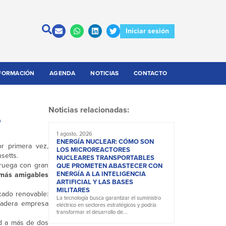
Iniciar sesión
FORMACIÓN
AGENDA
NOTICIAS
CONTACTO
Noticias relacionadas:
o
1 agosto, 2026
ENERGÍA NUCLEAR: CÓMO SON
r primera vez,
LOS MICROREACTORES
setts.
NUCLEARES TRANSPORTABLES
oruega con gran
QUE PROMETEN ABASTECER CON
ENERGÍA A LA INTELIGENCIA
 más amigables
ARTIFICIAL Y LAS BASES
MILITARES
rcado renovable:
La tecnología busca garantizar el suministro
rdadera empresa
eléctrico en sectores estratégicos y podría
transformar el desarrollo de...
ad a más de dos