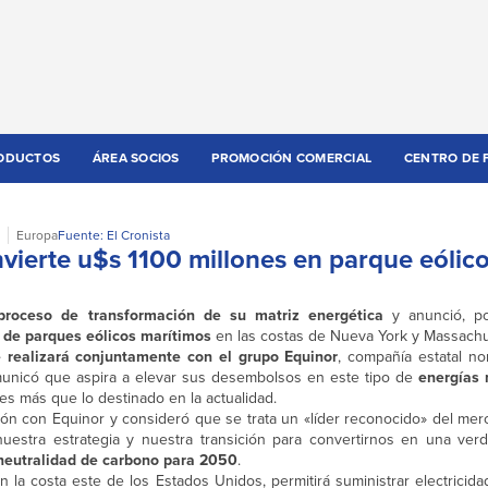
ODUCTOS
ÁREA SOCIOS
PROMOCIÓN COMERCIAL
CENTRO DE 
Europa
Fuente: El Cronista
nvierte u$s 1100 millones en parque eólic
proceso de transformación de su matriz energética
y anunció, po
o de parques eólicos marítimos
en las costas de Nueva York y Massachu
 realizará conjuntamente con el grupo Equinor
, compañía estatal n
municó que aspira a elevar sus desembolsos en este tipo de
energías
ces más que lo destinado en la actualidad.
ación con Equinor y consideró que se trata un «líder reconocido» del me
uestra estrategia y nuestra transición para convertirnos en una ve
 neutralidad de carbono para 2050
.
 la costa este de los Estados Unidos, permitirá suministrar electricid