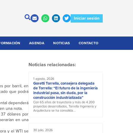
Iniciar sesión
FORMACIÓN
AGENDA
NOTICIAS
CONTACTO
Noticias relacionadas:
1 agosto, 2026
Goretti Torrella, consejera delegada
s por barril, en
de Torrella: “El futuro de la ingeniería
rcado que podrá
industrial pasa, sin duda, por la
construcción industrializada”
ental dependerá
Con 65 años de trayectoria y más de 4.200
proyectos desarrollados, Torrella Ingeniería y
 en una nota.
Arquitectura se ha consolida...
 37 dólares por
operarían en una
30 julio, 2026
ora y el WTI se