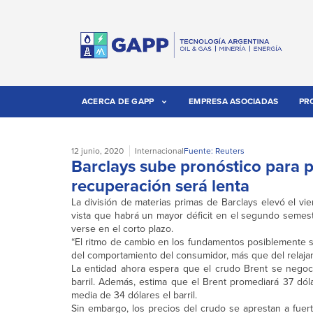
ACERCA DE GAPP
EMPRESA ASOCIADAS
PR
12 junio, 2020
Internacional
Fuente: Reuters
Barclays sube pronóstico para p
recuperación será lenta
La división de materias primas de Barclays elevó el vi
vista que habrá un mayor déficit en el segundo semes
verse en el corto plazo.
“El ritmo de cambio en los fundamentos posiblemente s
del comportamiento del consumidor, más que del relajami
La entidad ahora espera que el crudo Brent se negoci
barril. Además, estima que el Brent promediará 37 dóla
media de 34 dólares el barril.
Sin embargo, los precios del crudo se aprestan a fue