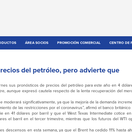
ODUCTOS
ÁREA SOCIOS
PROMOCIÓN COMERCIAL
CENTRO DE 
recios del petróleo, pero advierte que
ernes sus pronósticos de precios del petróleo para este año en 4 dólare
tre, aunque expresó cautela respecto de la lenta recuperación del me
e moderará significativamente, ya que la mejoría de la demanda increm
ento de las restricciones por el coronavirus”, afirmó el banco británico
e en 41 dólares por barril y que el West Texas Intermediate cotice en
res el barril en el tercer trimestre, mientras que los futuros del WTI 
rtes descensos en esta semana, ya que el Brent ha cedido 11% hasta ah