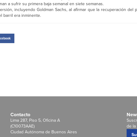
an a sufrir su primera baja semanal en siete semanas.
ersión, incluyendo Goldman Sachs, al afirmar que la recuperación del p
 barril era inminente.
cebook
Contacto
News
Lima 287, Piso 5, Oficina A
Suscr
(C10073AAE)
de la 
Ciudad Autónoma de Buenos Aires
Su