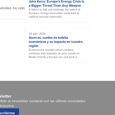
John Kerry: Europe’s Energy Crisis Is
a Bigger Threat Than Any Weapon
etróleo ha sido
A failure to fully acknowledge the extent of
Europe’s energy insecurities could lead to
national security vulnerabili...
26 julio, 2026
Guerras, cuellos de botella
económicos y su impacto en nuestra
región
El panorama mundial actual combina
conflictos interestatales de gran escala en
Medio Oriente y Europa con una serie d...
letter
ibite al newsletter semanal con las últimas novedades
Industria.
scribirme