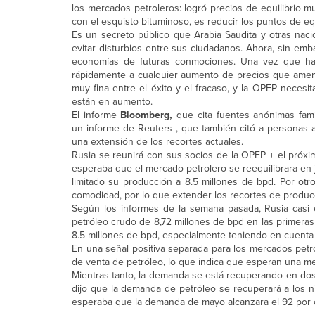
los mercados petroleros: logró precios de equilibrio 
con el esquisto bituminoso, es reducir los puntos de equ
Es un secreto público que Arabia Saudita y otras nac
evitar disturbios entre sus ciudadanos. Ahora, sin em
economías de futuras conmociones. Una vez que hag
rápidamente a cualquier aumento de precios que amen
muy fina entre el éxito y el fracaso, y la OPEP necesi
están en aumento.
El informe
Bloomberg,
que cita fuentes anónimas fami
un informe de Reuters , que también citó a personas 
una extensión de los recortes actuales.
Rusia se reunirá con sus socios de la OPEP + el próxim
esperaba que el mercado petrolero se reequilibrara en ju
limitado su producción a 8.5 millones de bpd. Por ot
comodidad, por lo que extender los recortes de produc
Según los informes de la semana pasada, Rusia casi
petróleo crudo de 8,72 millones de bpd en las primera
8.5 millones de bpd, especialmente teniendo en cuenta e
En una señal positiva separada para los mercados petr
de venta de petróleo, lo que indica que esperan una m
Mientras tanto, la demanda se está recuperando en dos 
dijo que la demanda de petróleo se recuperará a los ni
esperaba que la demanda de mayo alcanzara el 92 por cie