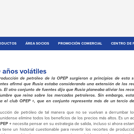
ODUCTOS
ÁREA SOCIOS
PROMOCIÓN COMERCIAL
CENTRO DE 
 años volátiles
producción de petróleo de la OPEP surgieron a principios de esta
entes afirmó que Rusia estaba considerando una extensión de los re
. El otro conjunto de fuentes dijo que Rusia planeaba aliviar los reco
tidumbre que reina sobre los mercados petroleros. Sin embargo, est
ea el club OPEP +, que en conjunto representa más de un tercio de
ducción de petróleo de tal manera que no se vuelvan a derrumbar lo
dense elimine todos los beneficios de los precios más altos. Es un acert
PEP +
necesita pensar en su estrategia de salida, incluso si ahora esta
tiene un historial cuestionable para revertir los recortes de producci