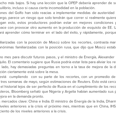
mucho más bajos. Si hay una lección que la OPEP debería aprender de s
ilibrio, incluso si causa cierta incomodidad en la población.
iones del Golfo han sido reacias a implementar medidas de austerida
bargo, parece un riesgo que solo tendrán que correr si realmente quier
an esto, estos productores podrían estar en mejores condiciones 
ace con provocar otro aumento en la producción de esquisto de EE. U
tará aprender cómo terminar en el lado del éxito, y rápidamente, porqu
liarizadas con la posición de Moscú sobre los recortes, contrasta m
anónimas familiarizadas con la posición rusa, que dijo que Moscú esta
o mes para discutir futuros pasos, y el ministro de Energía, Alexander
lio. El comentario sugiere que Rusia podría estar lista para aliviar los r
ro lado, hay demasiadas preguntas en torno a la tasa de mejora de la 
ción ciertamente está sobre la mesa.
 está cumpliendo con su parte de los recortes, con un promedio de
s tres semanas de mayo, según estimaciones de Reuters. Esto está cerca
l historial lejos de ser perfecto de Rusia en el cumplimiento de los reco
oleros, Bloomberg señaló que Nigeria y Argelia habían aumentado sus pr
ejora en la demanda pronto.
mercados clave: China e India. El ministro de Energía de la India, Dha
veles anteriores a la crisis el próximo mes, mientras que en China, IHS
nto de los niveles anteriores a la crisis.