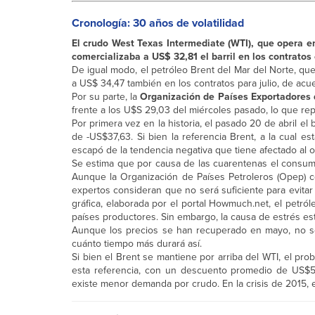
Cronología: 30 años de volatilidad
El crudo West Texas Intermediate (WTI), que opera 
comercializaba a US$ 32,81 el barril en los contratos 
De igual modo, el petróleo Brent del Mar del Norte, que
a US$ 34,47 también en los contratos para julio, de ac
Por su parte, la
Organización de Países Exportadores 
frente a los U$S 29,03 del miércoles pasado, lo que r
Por primera vez en la historia, el pasado 20 de abril el
de -US$37,63. Si bien la referencia Brent, a la cual e
escapó de la tendencia negativa que tiene afectado al
Se estima que por causa de las cuarentenas el consumo 
Aunque la Organización de Países Petroleros (Opep) c
expertos consideran que no será suficiente para evitar
gráfica, elaborada por el portal Howmuch.net, el petról
países productores. Sin embargo, la causa de estrés est
Aunque los precios se han recuperado en mayo, no se
cuánto tiempo más durará así.
Si bien el Brent se mantiene por arriba del WTI, el pro
esta referencia, con un descuento promedio de US$5
existe menor demanda por crudo. En la crisis de 2015, e