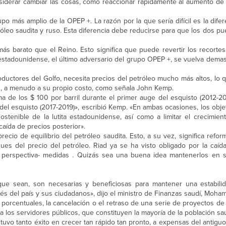
nsiderar cambiar las cosas, como reaccionar rápidamente al aumento de 
upo más amplio de la OPEP +. La razón por la que sería difícil es la difer
etróleo saudita y ruso. Esta diferencia debe reducirse para que los dos p
 barato que el Reino. Esto significa que puede revertir los recorte
o estadounidense, el último adversario del grupo OPEP +, se vuelva dem
productores del Golfo, necesita precios del petróleo mucho más altos, lo 
dos, a menudo a su propio costo, como señala John Kemp.
a de los $ 100 por barril durante el primer auge del esquisto (2012-20
del esquisto (2017-2019)», escribió Kemp. «En ambas ocasiones, los obje
tenible de la lutita estadounidense, así como a limitar el crecimie
aída de precios posterior».
recio de equilibrio del petróleo saudita. Esto, a su vez, significa ref
es del precio del petróleo. Riad ya se ha visto obligado por la caída
 perspectiva- medidas . Quizás sea una buena idea mantenerlos en s
e sean, son necesarias y beneficiosas para mantener una estabilid
rés del país y sus ciudadanos», dijo el ministro de Finanzas saudí, Moh
porcentuales, la cancelación o el retraso de una serie de proyectos de
a los servidores públicos, que constituyen la mayoría de la población sau
 tuvo tanto éxito en crecer tan rápido tan pronto, a expensas del antig