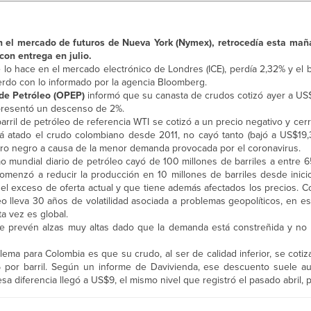
en el mercado de futuros de Nueva York (Nymex), retrocedía esta ma
con entrega en julio.
 lo hace en el mercado electrónico de Londres (ICE), perdía 2,32% y el b
uerdo con lo informado por la agencia Bloomberg.
de Petróleo (OPEP)
informó que su canasta de crudos cotizó ayer a US$ 
epresentó un descenso de 2%.
 barril de petróleo de referencia WTI se cotizó a un precio negativo y ce
stá atado el crudo colombiano desde 2011, no cayó tanto (bajó a US$19,3
 oro negro a causa de la menor demanda provocada por el coronavirus.
mundial diario de petróleo cayó de 100 millones de barriles a entre 65
omenzó a reducir la producción en 10 millones de barriles desde inici
 el exceso de oferta actual y que tiene además afectados los precios. 
eo lleva 30 años de volatilidad asociada a problemas geopolíticos, en es
a vez es global.
 prevén alzas muy altas dado que la demanda está constreñida y no 
blema para Colombia es que su crudo, al ser de calidad inferior, se coti
 por barril. Según un informe de Davivienda, ese descuento suele 
sa diferencia llegó a US$9, el mismo nivel que registró el pasado abril, 