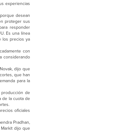
us experiencias
d porque desean
en proteger sus
para responder
U. Es una línea
e los precios ya
arcadamente con
ba considerando
 Novak, dijo que
ecortes, que han
demanda para la
 producción de
 de la cuota de
rtes.
ecios oficiales
rmendra Pradhan,
 Markit dijo que