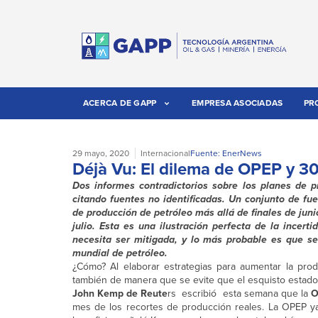
ACERCA DE GAPP
EMPRESA ASOCIADAS
PR
29 mayo, 2020
Internacional
Fuente: EnerNews
Déjà Vu: El dilema de OPEP y 30
Dos informes contradictorios sobre los planes de 
citando fuentes no identificadas. Un conjunto de fu
de producción de petróleo más allá de finales de junio
julio. Esta es una ilustración perfecta de la incer
necesita ser mitigada, y lo más probable es que s
mundial de petróleo.
¿Cómo? Al elaborar estrategias para aumentar la pro
también de manera que se evite que el esquisto estadouni
John Kemp de Reute
rs escribió esta semana que la
O
mes de los recortes de producción reales. La OPEP ya 