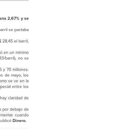
ñana 2,67% y se
arril se pactaba
28,45 el barril,
rró en un mínimo
3/barril), no se
 y 70 millones.
os de mayo, los
Como se ve en la
pecial entre los
hay claridad de
za por debajo de
aumentar cuando
publicó
Dinero.