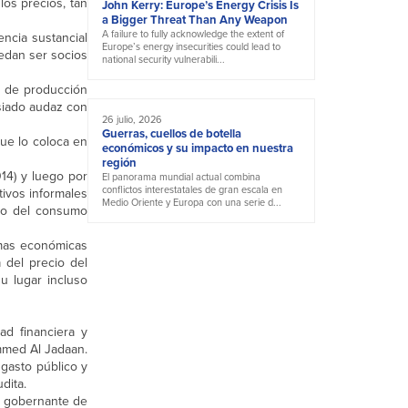
los precios, tan
John Kerry: Europe’s Energy Crisis Is
a Bigger Threat Than Any Weapon
A failure to fully acknowledge the extent of
encia sustancial
Europe’s energy insecurities could lead to
uedan ser socios
national security vulnerabili...
s de producción
asiado audaz con
26 julio, 2026
Guerras, cuellos de botella
que lo coloca en
económicos y su impacto en nuestra
región
14) y luego por
El panorama mundial actual combina
conflictos interestatales de gran escala en
tivos informales
Medio Oriente y Europa con una serie d...
nto del consumo
ormas económicas
 del precio del
u lugar incluso
ad financiera y
ammed Al Jadaan.
 gasto público y
dita.
uo gobernante de