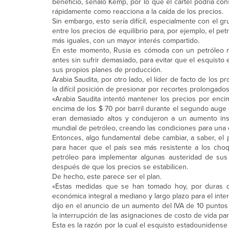
beneficio, señaló Kemp, por lo que el cartel podría co
rápidamente como reacciona a la caída de los precios.
Sin embargo, esto sería difícil, especialmente con el gr
entre los precios de equilibrio para, por ejemplo, el p
más iguales, con un mayor interés compartido.
En este momento, Rusia es cómoda con un petróleo más
antes sin sufrir demasiado, para evitar que el esquist
sus propios planes de producción.
Arabia Saudita, por otro lado, el líder de facto de los 
la difícil posición de presionar por recortes prolonga
«Arabia Saudita intentó mantener los precios por encim
encima de los $ 70 por barril durante el segundo auge 
eran demasiado altos y condujeron a un aumento insos
mundial de petróleo, creando las condiciones para una c
Entonces, algo fundamental debe cambiar, a saber, el p
para hacer que el país sea más resistente a los choqu
petróleo para implementar algunas austeridad de sus
después de que los precios se estabilicen.
De hecho, este parece ser el plan.
«Estas medidas que se han tomado hoy, por duras qu
económica integral a mediano y largo plazo para el inte
dijo en el anuncio de un aumento del IVA de 10 puntos 
la interrupción de las asignaciones de costo de vida par
Esta es la razón por la cual el esquisto estadounidense