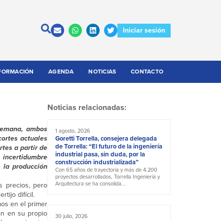
Iniciar sesión
FORMACIÓN
AGENDA
NOTICIAS
CONTACTO
Noticias relacionadas:
 semana, ambos
1 agosto, 2026
cortes actuales
Goretti Torrella, consejera delegada
de Torrella: “El futuro de la ingeniería
rtes a partir de
industrial pasa, sin duda, por la
a incertidumbre
construcción industrializada”
 la producción
Con 65 años de trayectoria y más de 4.200
proyectos desarrollados, Torrella Ingeniería y
Arquitectura se ha consolida...
s precios, pero
ijo difícil.
mos en el primer
ón en su propio
30 julio, 2026