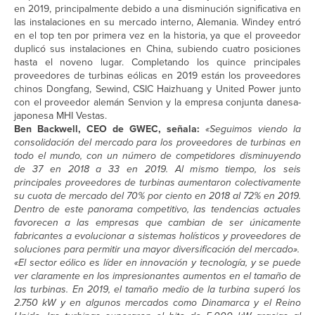
en 2019, principalmente debido a una disminución significativa en
las instalaciones en su mercado interno, Alemania. Windey entró
en el top ten por primera vez en la historia, ya que el proveedor
duplicó sus instalaciones en China, subiendo cuatro posiciones
hasta el noveno lugar. Completando los quince principales
proveedores de turbinas eólicas en 2019 están los proveedores
chinos Dongfang, Sewind, CSIC Haizhuang y United Power junto
con el proveedor alemán Senvion y la empresa conjunta danesa-
japonesa MHI Vestas.
Ben Backwell, CEO de GWEC, señala:
«Seguimos viendo la
consolidación del mercado para los proveedores de turbinas en
todo el mundo, con un número de competidores disminuyendo
de 37 en 2018 a 33 en 2019. Al mismo tiempo, los seis
principales proveedores de turbinas aumentaron colectivamente
su cuota de mercado del 70% por ciento en 2018 al 72% en 2019.
Dentro de este panorama competitivo, las tendencias actuales
favorecen a las empresas que cambian de ser únicamente
fabricantes a evolucionar a sistemas holísticos y proveedores de
soluciones para permitir una mayor diversificación del mercado».
«El sector eólico es líder en innovación y tecnología, y se puede
ver claramente en los impresionantes aumentos en el tamaño de
las turbinas. En 2019, el tamaño medio de la turbina superó los
2.750 kW y en algunos mercados como Dinamarca y el Reino