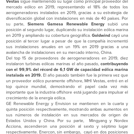
Vestas
sigue manteniendo su lugar como principal proveedor del
mercado eólico en 2019, representando el 18% de todos los
aerogeneradores instalados en 2019, gracias a su estrategia de
diversificación global con instalaciones en más de 40 países. Por
su parte,
Siemens Gamesa Renewable Energy
subió una
posición al segundo lugar, duplicando su instalación eólica marina
en 2019 y ampliando su cobertura geográfica.
Goldwind
cayó una
posición al tercer lugar a pesar de que la compañía incrementó
sus instalaciones anuales en un 19% en 2019 gracias a una
avalancha de instalaciones en su mercado interno, China.
Del top 15 de proveedores de aerogeneradores en 2019, diez
instalaron turbinas eólicas marinas el año pasado,
contribuyendo
con el 99,9% del récord de 6,1 GW de capacidad eólica marina
instalada en 2019.
El año pasado también fue la primera vez que
un proveedor eólico puramente offshore, MHI Vestas, entró en el
top quince mundial, demostrando el papel cada vez más
importante que la industria offshore está jugando para impulsar el
crecimiento de la energía eólica.
GE Renewable Energy y Envision se mantienen en la cuarta y
quinta posición respectivamente, mostrando ambas aumentos en
sus números de instalación en sus mercados de origen de
Estados Unidos y China. Por su parte, Mingyang y Nordex
Acciona, ascendieron una posición al sexto y séptimo lugar
respectivamente. Enercon, sin embargo, cayó en dos posiciones