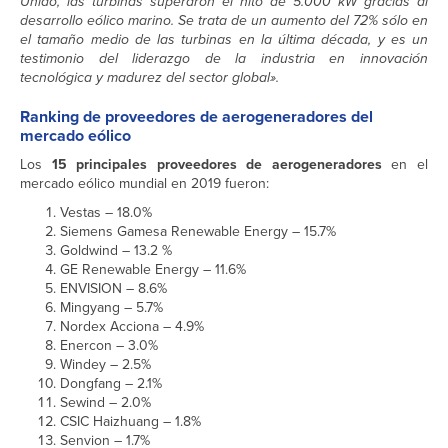
Unido, las turbinas superaron el hito de 5.000 kW gracias al
desarrollo eólico marino. Se trata de un aumento del 72% sólo en
el tamaño medio de las turbinas en la última década, y es un
testimonio del liderazgo de la industria en innovación
tecnológica y madurez del sector global».
Ranking de proveedores de aerogeneradores del
mercado eólico
Los
15 principales proveedores de aerogeneradores
en el
mercado eólico mundial en 2019 fueron:
Vestas – 18.0%
Siemens Gamesa Renewable Energy – 15.7%
Goldwind – 13.2 %
GE Renewable Energy – 11.6%
ENVISION – 8.6%
Mingyang – 5.7%
Nordex Acciona – 4.9%
Enercon – 3.0%
Windey – 2.5%
Dongfang – 2.1%
Sewind – 2.0%
CSIC Haizhuang – 1.8%
Senvion – 1.7%